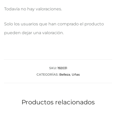
Todavía no hay valoraciones.
V
Solo los usuarios que han comprado el producto
a
pueden dejar una valoración.
l
o
r
a
SKU:
192031
CATEGORÍAS:
Belleza
,
Uñas
c
i
o
Productos relacionados
n
e