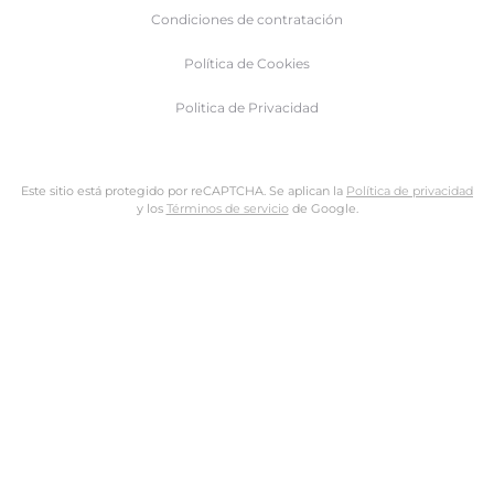
Condiciones de contratación
Política de Cookies
Politica de Privacidad
Este sitio está protegido por reCAPTCHA. Se aplican la
Política de privacidad
y los
Términos de servicio
de Google.
Nombre de usuario o dirección de email
Dirección de email