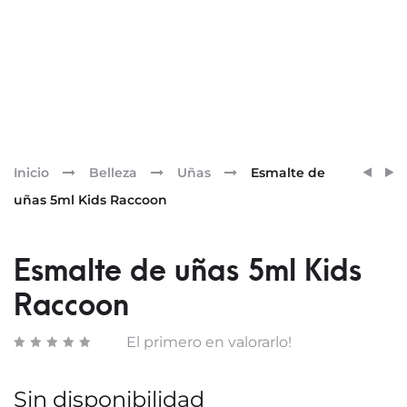
Pr
ESMA
ACEIT
Inicio
Belleza
Uñas
Esmalte de
DE
SECO
nav
uñas 5ml Kids Raccoon
UÑAS
SOLA
5ML
SPF30
KIDS
AL
Esmalte de uñas 5ml Kids
PENG
TAMA
Raccoon
BIO
Y
El primero en valorarlo!
AL
MONO
Sin disponibilidad