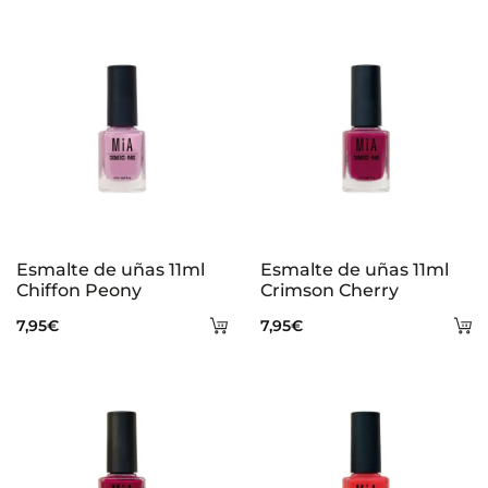
s
Esmalte de uñas 11ml
Esmalte de uñas 11ml
Chiffon Peony
Crimson Cherry
Añadir
A
7,95
€
7,95
€
al
al
carrito
ca