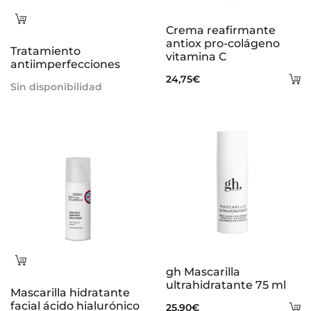
Leer
Crema reafirmante
más
antiox pro-colágeno
Tratamiento
vitamina C
antiimperfecciones
A
24,75
€
Sin disponibilidad
al
ca
Leer
gh Mascarilla
más
ultrahidratante 75 ml
Mascarilla hidratante
facial ácido hialurónico
A
25,90
€