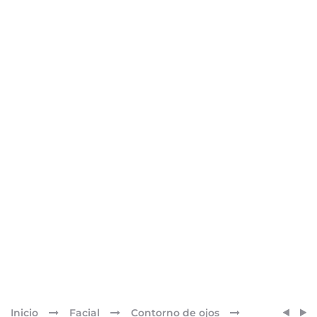
Pr
SENSI
SENSI
Inicio
Facial
Contorno de ojos