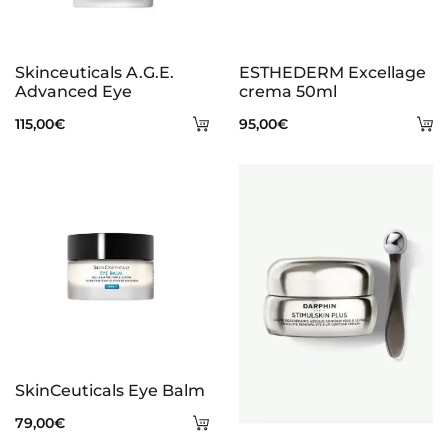
Skinceuticals A.G.E.
ESTHEDERM Excellage
Advanced Eye
crema 50ml
Añadir
A
115,00
€
95,00
€
al
al
carrito
ca
SkinCeuticals Eye Balm
Añadir
79,00
€