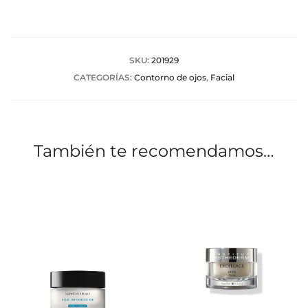
o
r
a
SKU:
201929
CATEGORÍAS:
Contorno de ojos
,
Facial
c
i
o
También te recomendamos…
n
e
s