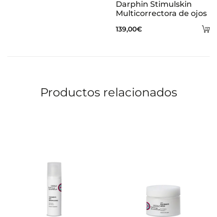
al
Darphin Stimulskin
Multicorrectora de ojos
carrito
A
139,00
€
al
ca
Productos relacionados