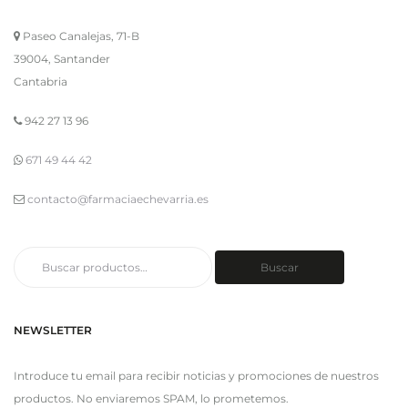
Paseo Canalejas, 71-B
39004, Santander
Cantabria
942 27 13 96
671 49 44 42
contacto@farmaciaechevarria.es
Buscar
Buscar
por:
NEWSLETTER
Introduce tu email para recibir noticias y promociones de nuestros
productos. No enviaremos SPAM, lo prometemos.