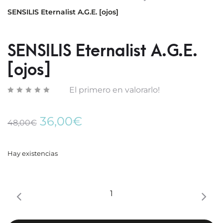
ETERN
UPGR
nav
SENSILIS Eternalist A.G.E. [ojos]
A.G.E.
[MAKE
[SER
UP]
AI]
BASE
SENSILIS Eternalist A.G.E.
DE
[ojos]
MAQUI
&
El primero en valorarlo!
TRAT
LIFTI
(01
El
El
36,00
€
48,00
€
BEIGE
precio
precio
original
actual
era:
es:
Hay existencias
48,00€.
36,00€.
SENSILIS
Eternalist
A.G.E.