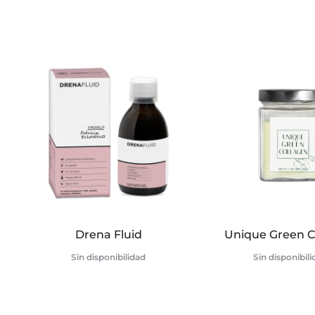
o
n
e
s
Drena Fluid
Unique Green C
Sin disponibilidad
Sin disponibil