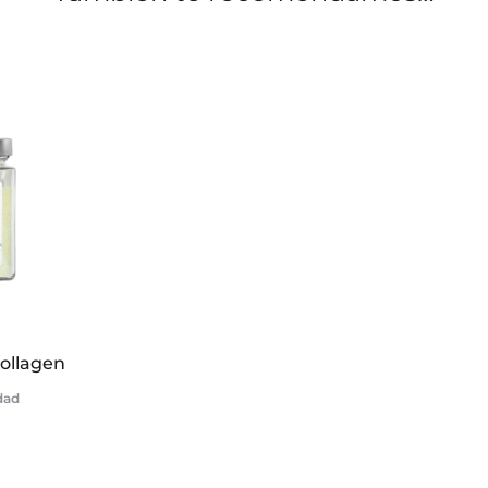
ollagen
idad