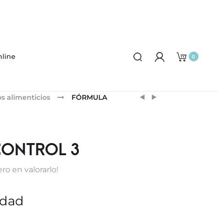
line
0
Product
GEL
ENDOCARE
 alimenticios
FÓRMULA
DE
CELLAGE
navigation
BAÑO
CONTORNO
SPORT
DE
OJOS
ONTROL 3
ro en valorarlo!
idad