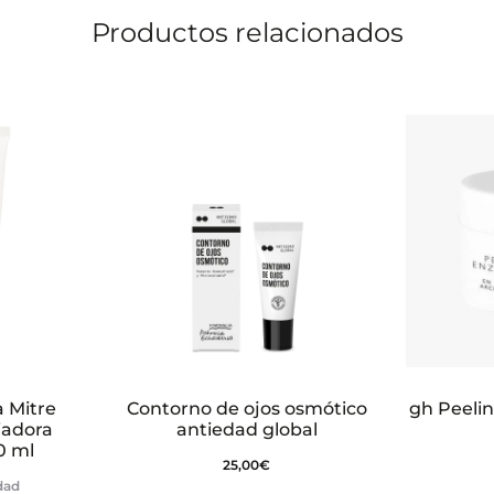
Productos relacionados
a Mitre
Contorno de ojos osmótico
gh Peeli
iadora
antiedad global
0 ml
25,00
€
idad