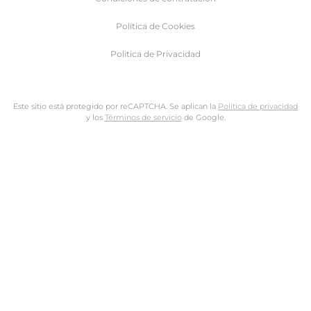
Política de Cookies
Politica de Privacidad
Este sitio está protegido por reCAPTCHA. Se aplican la
Política de privacidad
y los
Términos de servicio
de Google.
Nombre de usuario o dirección de email
Dirección de email