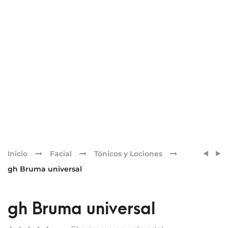
Pr
SVR
ARTU
Inicio
Facial
Tónicos y Lociones
[C]
ALBA
nav
gh Bruma universal
EYE
CHRO
BIOTI
AETE
gh Bruma universal