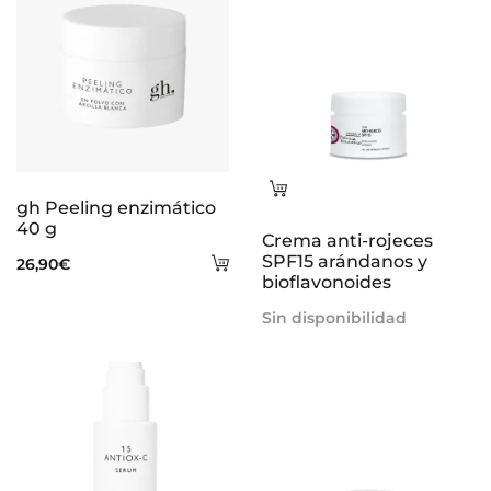
Leer
gh Peeling enzimático
más
40 g
Crema anti-rojeces
Añadir
SPF15 arándanos y
26,90
€
bioflavonoides
al
Sin disponibilidad
carrito