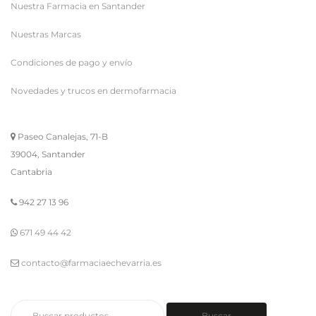
Nuestra Farmacia en Santander
Nuestras Marcas
Condiciones de pago y envío
Novedades y trucos en dermofarmacia
Paseo Canalejas, 71-B
39004, Santander
Cantabria
942 27 13 96
671 49 44 42
contacto@farmaciaechevarria.es
Buscar
Buscar