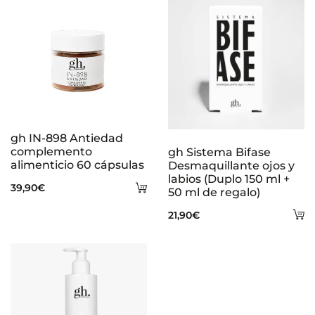
gh IN-898 Antiedad
complemento
gh Sistema Bifase
alimenticio 60 cápsulas
Desmaquillante ojos y
labios (Duplo 150 ml +
Añadir
39,90
€
50 ml de regalo)
al
A
21,90
€
carrito
al
ca