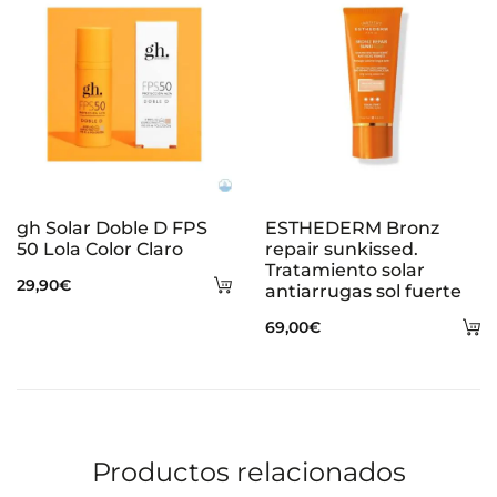
gh Solar Doble D FPS
ESTHEDERM Bronz
50 Lola Color Claro
repair sunkissed.
Tratamiento solar
Añadir
29,90
€
antiarrugas sol fuerte
al
A
69,00
€
carrito
al
ca
Productos relacionados