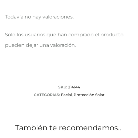
Todavía no hay valoraciones.
V
Solo los usuarios que han comprado el producto
a
pueden dejar una valoración.
l
o
r
a
SKU:
214144
CATEGORÍAS:
Facial
,
Protección Solar
c
i
o
También te recomendamos…
n