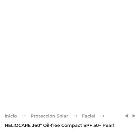
Pr
HELI
HELI
Inicio
Protección Solar
Facial
360ª
360º
nav
HELIOCARE 360º Oil-free Compact SPF 50+ Pearl
SENS
OIL-
SPF50
FREE