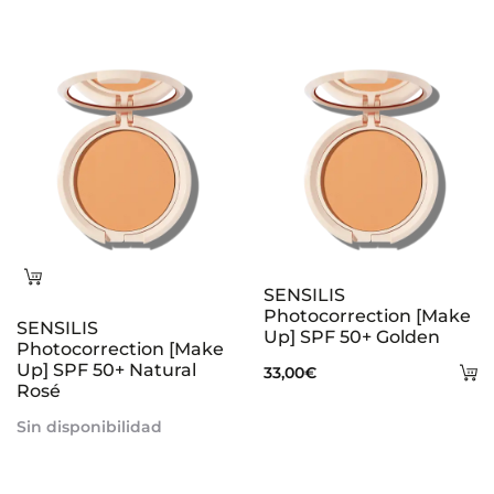
e
s
Leer
SENSILIS
más
Photocorrection [Make
SENSILIS
Up] SPF 50+ Golden
Photocorrection [Make
Up] SPF 50+ Natural
A
33,00
€
Rosé
al
Sin disponibilidad
ca