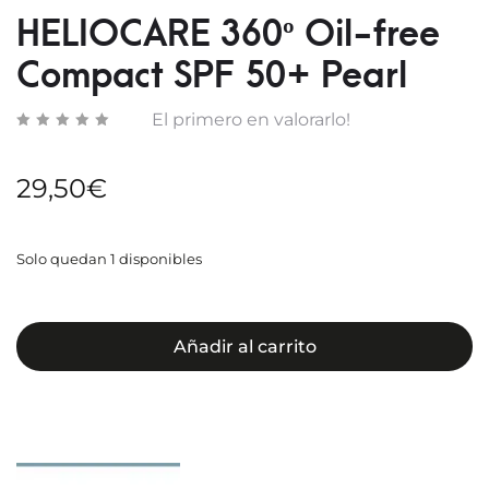
COMP
HELIOCARE 360º Oil-free
SPF
Compact SPF 50+ Pearl
50+
BEIGE
El primero en valorarlo!
29,50
€
Solo quedan 1 disponibles
Añadir al carrito