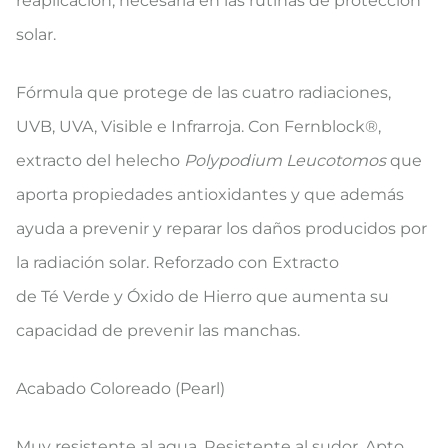
reaplicación, necesaria en las rutinas de protección
solar.
Fórmula que protege de las cuatro radiaciones,
UVB, UVA, Visible e Infrarroja. Con Fernblock®,
extracto del helecho
Polypodium Leucotomos
que
aporta propiedades antioxidantes y que además
ayuda
a prevenir y reparar los daños producidos por
la radiación solar. Reforzado con Extracto
de
Té
Verde
y
Óxido de Hierro
que aumenta su
capacidad de prevenir las manchas.
Acabado Coloreado (Pearl)
Muy resistente al agua.
Resistente al sudor. Apto