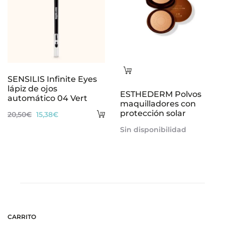
Leer
SENSILIS Infinite Eyes
más
lápiz de ojos
ESTHEDERM Polvos
automático 04 Vert
maquilladores con
Añadir
protección solar
El
El
20,50
€
15,38
€
al
precio
precio
Sin disponibilidad
carrito
original
actual
era:
es:
20,50€.
15,38€.
CARRITO