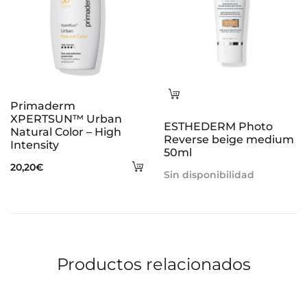
Leer
Primaderm
más
XPERTSUN™ Urban
ESTHEDERM Photo
Natural Color – High
Reverse beige medium
Intensity
50ml
Añadir
20,20
€
Sin disponibilidad
al
carrito
Productos relacionados