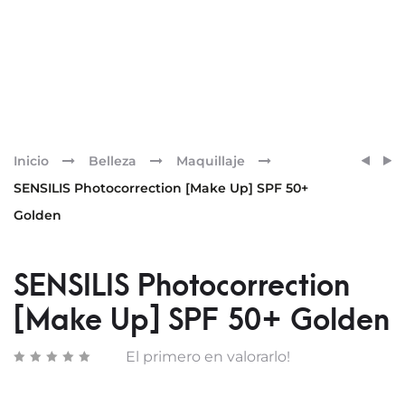
Pr
SENSI
SENSI
Inicio
Belleza
Maquillaje
PHOT
PHOT
nav
SENSILIS Photocorrection [Make Up] SPF 50+
[MAK
[MAK
Golden
UP]
UP]
SPF
SPF
50+
50+
SENSILIS Photocorrection
NATU
BRON
ROSÉ
[Make Up] SPF 50+ Golden
El primero en valorarlo!