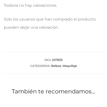
Todavía no hay valoraciones.
V
Solo los usuarios que han comprado el producto
a
pueden dejar una valoración.
l
o
r
a
SKU:
207835
CATEGORÍAS:
Belleza
,
Maquillaje
c
i
o
También te recomendamos…
n
e