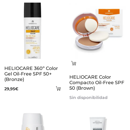
s
Leer
HELIOCARE 360º Color
más
Gel Oil-Free SPF 50+
HELIOCARE Color
(Bronze)
Compacto Oil-Free SPF
Añadir
50 (Brown)
29,95
€
al
Sin disponibilidad
carrito