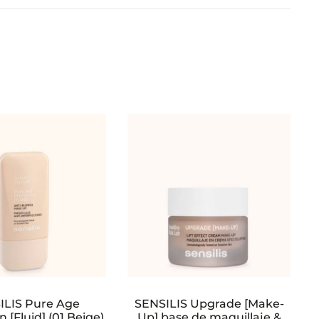
ILIS Pure Age
SENSILIS Upgrade [Make-
n [Fluid] (01 Beige)
Up] base de maquillaje &