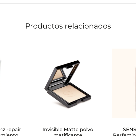
Productos relacionados
z repair
Invisible Matte polvo
SENS
amiento
matificante
Perfectio