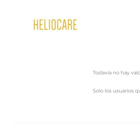
Todavía no hay val
V
Solo los usuarios 
a
l
o
r