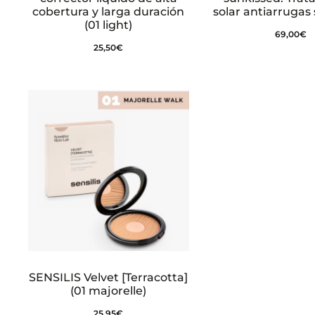
cobertura y larga duración
solar antiarrugas 
(01 light)
69,00
€
25,50
€
SENSILIS Velvet [Terracotta]
(01 majorelle)
25,95
€