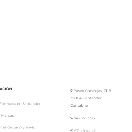
ACIÓN
Paseo Canalejas, 71-B
39004, Santander
Farmacia en Santander
Cantabria
 Marcas
942 27 13 96
nes de pago y envío
671 49 44 42