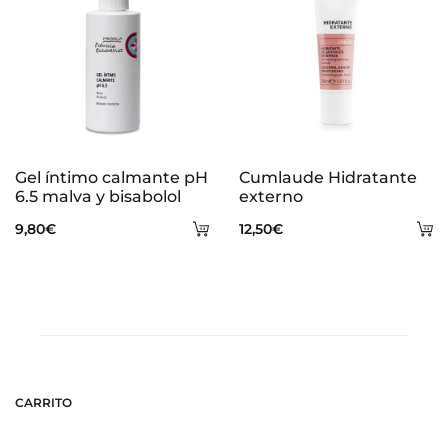
Gel íntimo calmante pH
Cumlaude Hidratante
6.5 malva y bisabolol
externo
Añadir
A
9,80
€
12,50
€
al
al
carrito
ca
CARRITO