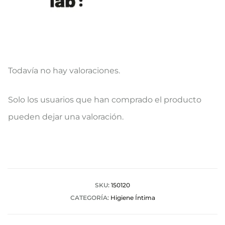
Todavía no hay valoraciones.
V
Solo los usuarios que han comprado el producto
a
pueden dejar una valoración.
l
o
r
a
SKU:
150120
CATEGORÍA:
Higiene Íntima
c
i