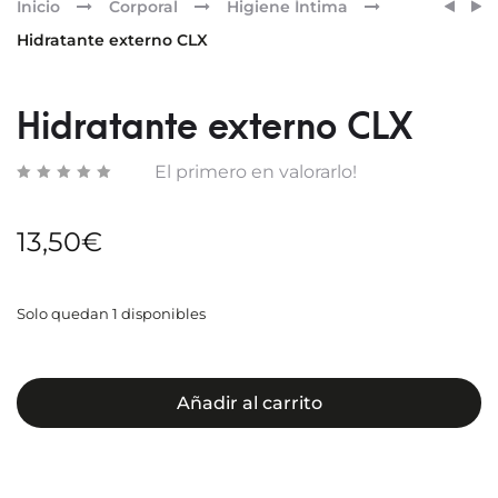
Pr
SENSI
ÓVUL
Inicio
Corporal
Higiene Íntima
SUPR
CLX
nav
Hidratante externo CLX
CONT
DE
OJOS
Hidratante externo CLX
El primero en valorarlo!
13,50
€
Solo quedan 1 disponibles
Añadir al carrito