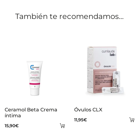
o
También te recomendamos…
n
e
s
Ceramol Beta Crema
Óvulos CLX
íntima
A
11,95
€
Añadir
15,90
€
al
al
ca