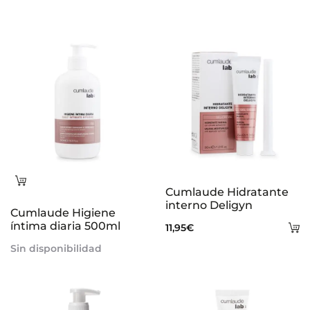
Leer
Cumlaude Hidratante
más
interno Deligyn
Cumlaude Higiene
íntima diaria 500ml
A
11,95
€
al
Sin disponibilidad
ca