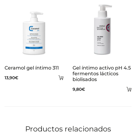
carrito
Ceramol gel íntimo 311
Gel íntimo activo pH 4.5
fermentos lácticos
Añadir
13,90
€
biolisados
al
A
9,80
€
carrito
al
ca
Productos relacionados