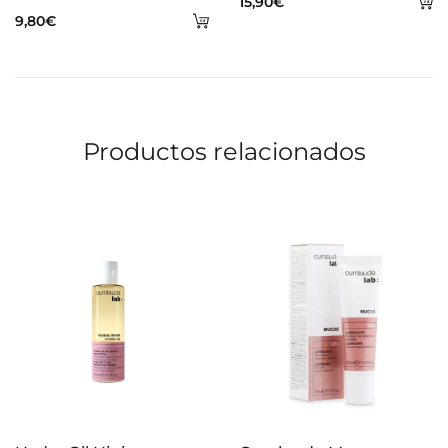
15,90
€
Añadir
9,80
€
al
al
ca
carrito
Productos relacionados