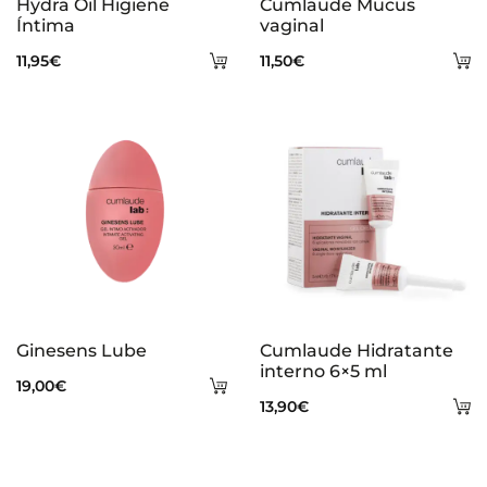
Hydra Oil Higiene
Cumlaude Mucus
Íntima
vaginal
Añadir
A
11,95
€
11,50
€
al
al
carrito
ca
Ginesens Lube
Cumlaude Hidratante
interno 6×5 ml
Añadir
19,00
€
A
13,90
€
al
al
carrito
ca