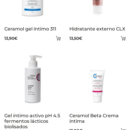
Ceramol gel íntimo 311
Hidratante externo CLX
Añadir
A
13,90
€
13,50
€
al
al
carrito
ca
Gel íntimo activo pH 4.5
Ceramol Beta Crema
fermentos lácticos
íntima
biolisados
A