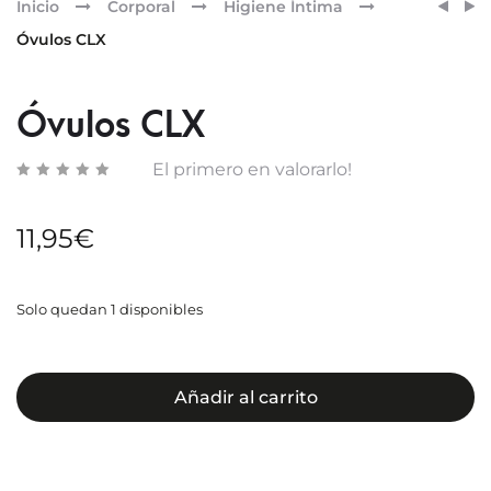
Pr
HIDR
CUML
Inicio
Corporal
Higiene Íntima
EXTE
HIGIE
nav
Óvulos CLX
CLX
ÍNTIM
DIARI
500M
Óvulos CLX
El primero en valorarlo!
11,95
€
Solo quedan 1 disponibles
Añadir al carrito