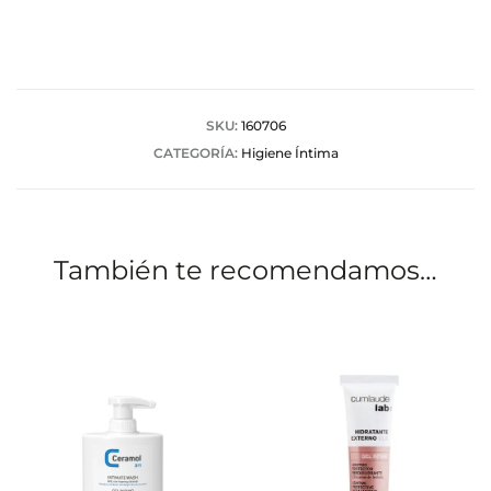
l
o
r
a
SKU:
160706
CATEGORÍA:
Higiene Íntima
c
i
o
También te recomendamos…
n
e
s