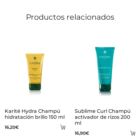
o
Productos relacionados
n
e
s
Karité Hydra Champú
Sublime Curl Champú
hidratación brillo 150 ml
activador de rizos 200
ml
Añadir
16,20
€
A
16,90
€
al