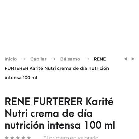
Pr
KARIT
RENE
Inicio
Capilar
Bálsamo
RENE
HYDR
FURT
nav
FURTERER Karité Nutri crema de día nutrición
CHAM
NATU
intensa 100 ml
HIDR
CHAM
BRILL
EXTR
150
SUAV
RENE FURTERER Karité
ML
400M
Nutri crema de día
nutrición intensa 100 ml
El primero en valorarlo!