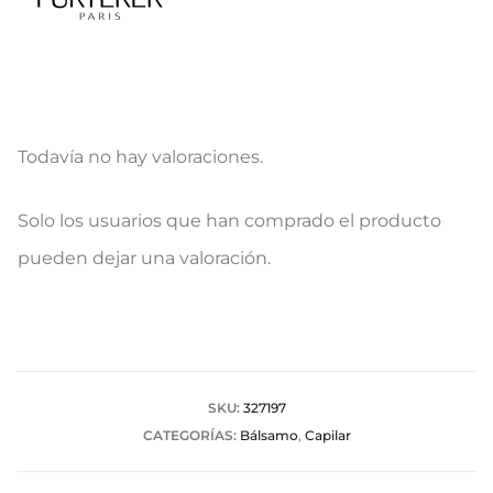
Todavía no hay valoraciones.
V
Solo los usuarios que han comprado el producto
a
pueden dejar una valoración.
l
o
r
a
SKU:
327197
CATEGORÍAS:
Bálsamo
,
Capilar
c
i