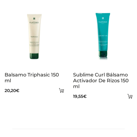
al
carrito
ca
Balsamo Triphasic 150
Sublime Curl Bálsamo
ml
Activador De Rizos 150
ml
Añadir
20,20
€
A
19,55
€
al
al
carrito
ca