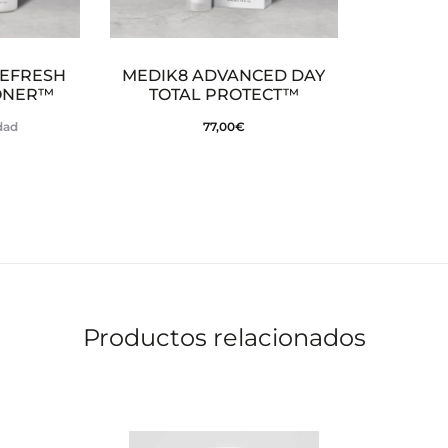
REFRESH
MEDIK8 ADVANCED DAY
ONER™
TOTAL PROTECT™
idad
77,00
€
Productos relacionados