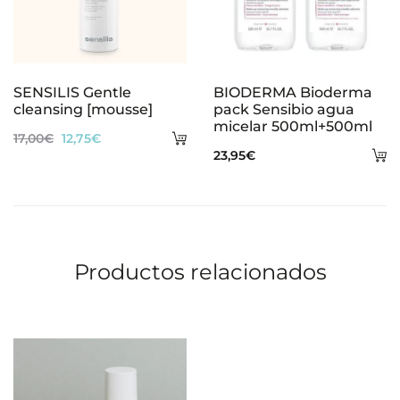
SENSILIS Gentle
BIODERMA Bioderma
cleansing [mousse]
pack Sensibio agua
micelar 500ml+500ml
Añadir
El
El
17,00
€
12,75
€
A
23,95
€
al
precio
precio
al
carrito
original
actual
ca
era:
es:
17,00€.
12,75€.
Productos relacionados