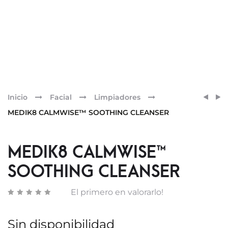
Pr
MEDI
MEDI
Inicio
Facial
Limpiadores
BLEM
CLARI
nav
MEDIK8 CALMWISE™ SOOTHING CLEANSER
CONT
FOAM
PADS
MEDIK8 CALMWISE™
SOOTHING CLEANSER
El primero en valorarlo!
Sin disponibilidad