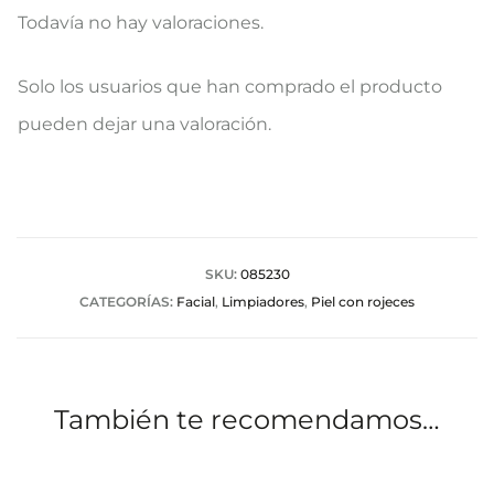
Todavía no hay valoraciones.
V
Solo los usuarios que han comprado el producto
a
pueden dejar una valoración.
l
o
r
a
SKU:
085230
CATEGORÍAS:
Facial
,
Limpiadores
,
Piel con rojeces
c
i
o
También te recomendamos…
n
e