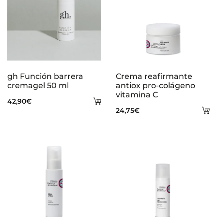
gh Función barrera
Crema reafirmante
cremagel 50 ml
antiox pro-colágeno
vitamina C
Añadir
42,90
€
A
24,75
€
al
al
carrito
ca