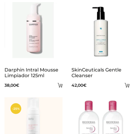
s
Darphin Intral Mousse
SkinCeuticals Gentle
Limpiador 125ml
Cleanser
Añadir
A
38,00
€
42,00
€
al
al
carrito
ca
-25%