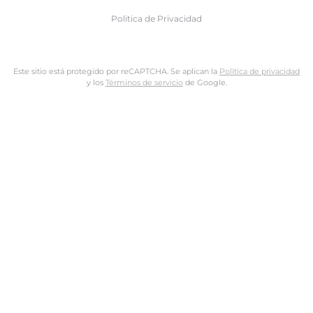
Politica de Privacidad
Este sitio está protegido por reCAPTCHA. Se aplican la
Política de privacidad
y los
Términos de servicio
de Google.
Nombre de usuario o dirección de email
Dirección de email