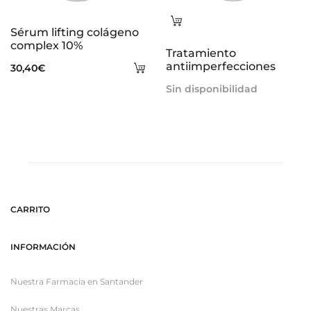
Leer
Sérum lifting colágeno
más
complex 10%
Tratamiento
Añadir
antiimperfecciones
30,40
€
al
Sin disponibilidad
carrito
CARRITO
INFORMACIÓN
Nuestra Farmacia en Santander
Nuestras Marcas