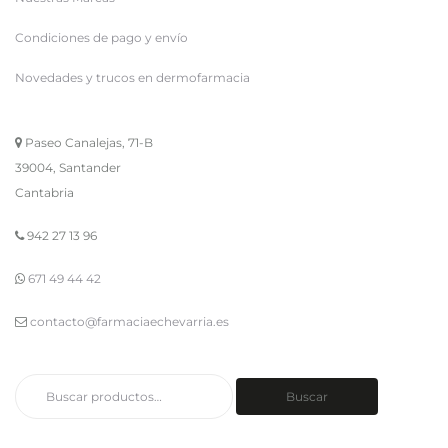
Condiciones de pago y envío
Novedades y trucos en dermofarmacia
Paseo Canalejas, 71-B
39004, Santander
Cantabria
942 27 13 96
671 49 44 42
contacto@farmaciaechevarria.es
Buscar
Buscar
por: