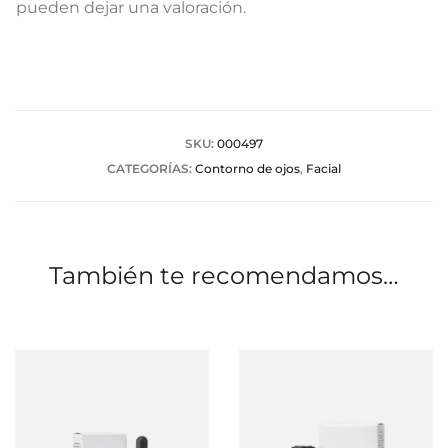
a
pueden dejar una valoración.
l
o
r
a
SKU:
000497
CATEGORÍAS:
Contorno de ojos
,
Facial
c
i
o
También te recomendamos…
n
e
s