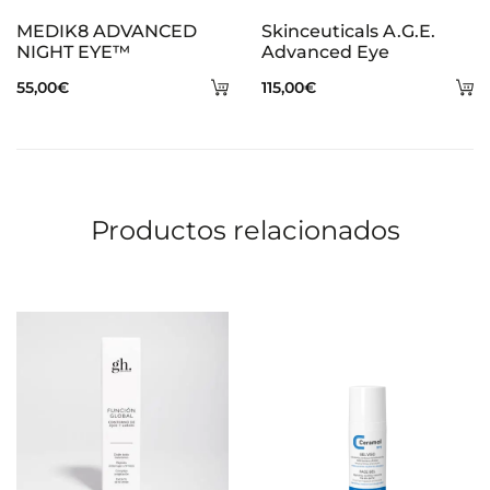
MEDIK8 ADVANCED
Skinceuticals A.G.E.
NIGHT EYE™
Advanced Eye
Añadir
A
55,00
€
115,00
€
al
al
carrito
ca
Productos relacionados