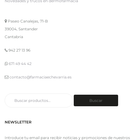
Novedades y trucos en dermofarmacia
Paseo Canalejas, 71-B
39004, Santander
Cantabria
942 27 13 96
671 49 44 42
contacto@farmaciaechevarria.es
Buscar
Buscar
por:
NEWSLETTER
Introduce tu email para recibir noticias y promociones de nuestros