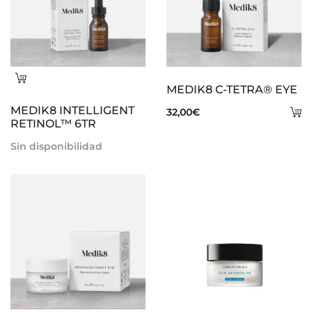
Leer
MEDIK8 C-TETRA® EYE
más
MEDIK8 INTELLIGENT
A
32,00
€
RETINOL™ 6TR
al
Sin disponibilidad
ca