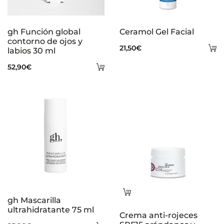
gh Función global
Ceramol Gel Facial
contorno de ojos y
A
21,50
€
labios 30 ml
al
Añadir
52,90
€
ca
al
carrito
Leer
gh Mascarilla
más
ultrahidratante 75 ml
Crema anti-rojeces