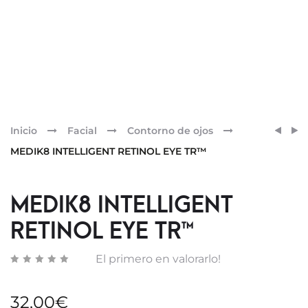
Pr
MEDI
GH
Inicio
Facial
Contorno de ojos
R-
25
nav
MEDIK8 INTELLIGENT RETINOL EYE TR™
RETI
PÉPTI
INTEN
TH
SÉRU
MEDIK8 INTELLIGENT
30
RETINOL EYE TR™
ML
El primero en valorarlo!
32,00
€