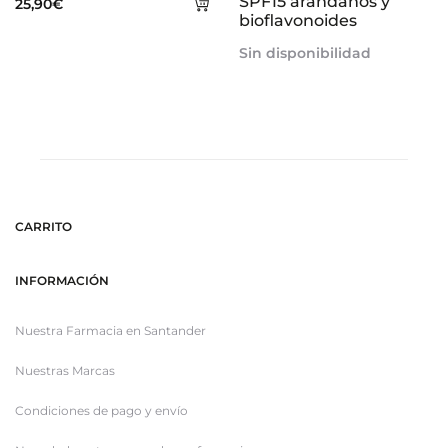
Añadir
SPF15 arándanos y
25,90
€
bioflavonoides
al
Sin disponibilidad
carrito
CARRITO
INFORMACIÓN
Nuestra Farmacia en Santander
Nuestras Marcas
Condiciones de pago y envío