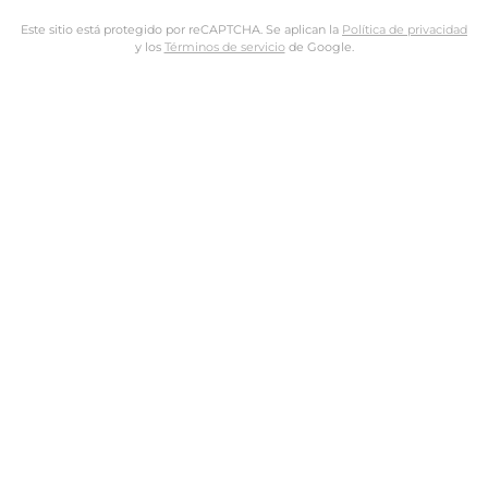
Este sitio está protegido por reCAPTCHA. Se aplican la
Política de privacidad
y los
Términos de servicio
de Google.
Nombre de usuario o dirección de email
Dirección de email
Contraseña
Tus datos personales se utilizarán para procesar tu