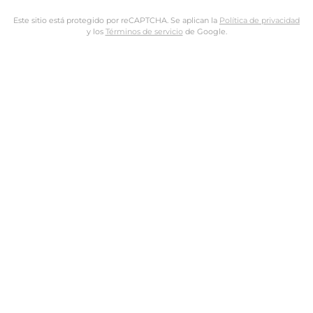
Este sitio está protegido por reCAPTCHA. Se aplican la
Política de privacidad
y los
Términos de servicio
de Google.
Nombre de usuario o dirección de email
Dirección de email
Contraseña
Tus datos personales se utilizarán para procesar tu