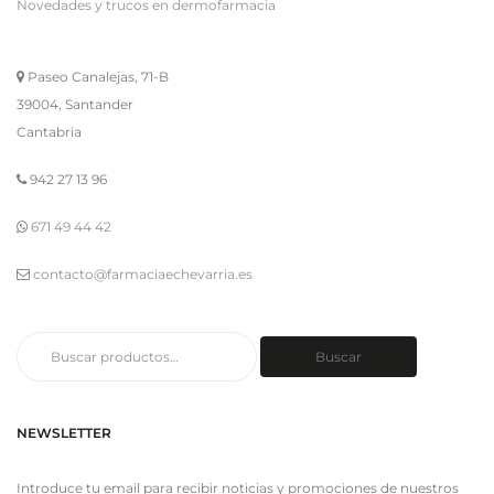
Novedades y trucos en dermofarmacia
Paseo Canalejas, 71-B
39004, Santander
Cantabria
942 27 13 96
671 49 44 42
contacto@farmaciaechevarria.es
Buscar
Buscar
por:
NEWSLETTER
Introduce tu email para recibir noticias y promociones de nuestros