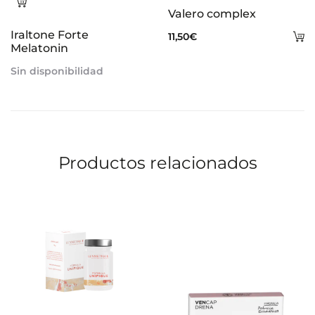
Leer
Valero complex
más
Iraltone Forte
A
11,50
€
Melatonin
al
Sin disponibilidad
ca
Productos relacionados