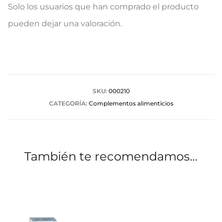
V
Solo los usuarios que han comprado el producto
a
pueden dejar una valoración.
l
o
r
a
SKU:
000210
CATEGORÍA:
Complementos alimenticios
c
i
o
También te recomendamos…
n
e
s