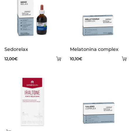
Sedorelax
Melatonina complex
Añadir
A
12,00
€
10,10
€
al
al
carrito
ca