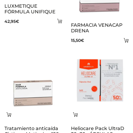
LUXMETIQUE
FÓRMULA UNIFIQUE
Añadir
42,95
€
FARMACIA VENACAP
al
DRENA
carrito
A
15,50
€
al
ca
Leer
Leer
más
más
Tratamiento anticaída
Heliocare Pack UltraD