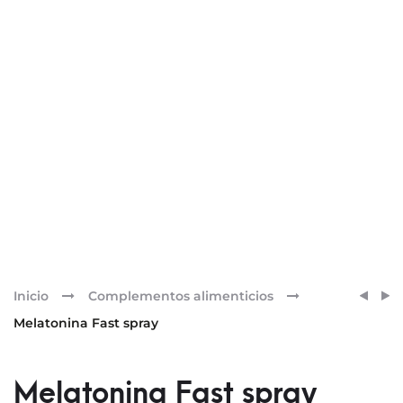
Pr
ARTU
RHOD
Inicio
Complementos alimenticios
ALBA
nav
Melatonina Fast spray
FÓRM
LIMP
ESPU
Melatonina Fast spray
RECU