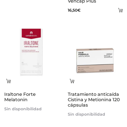
Vencap Plus
al
A
16,50
€
carrito
al
ca
Leer
Leer
más
más
Iraltone Forte
Tratamiento anticaída
Melatonin
Cistina y Metionina 120
cápsulas
Sin disponibilidad
Sin disponibilidad