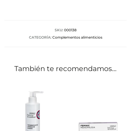
o
r
a
SKU:
000138
CATEGORÍA:
Complementos alimenticios
c
i
o
También te recomendamos…
n
e
s