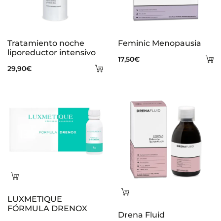
Tratamiento noche
Feminic Menopausia
liporeductor intensivo
A
17,50
€
Añadir
29,90
€
al
al
ca
carrito
Leer
más
Leer
LUXMETIQUE
más
FÓRMULA DRENOX
Drena Fluid