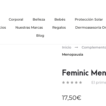
Corporal
Belleza
Bebés
Protección Solar
cios
Nuestras Marcas
Regalos
Dermoasesoría On
Blog
Inicio
Complementos
Menopausia
Feminic Me
El prime
17,50
€