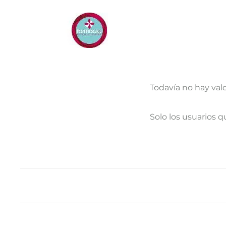
Todavía no hay val
V
Solo los usuarios 
a
l
o
r
a
c