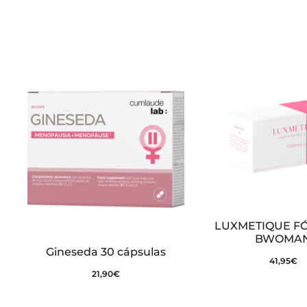
i
o
n
e
s
LUXMETIQUE F
BWOMA
Gineseda 30 cápsulas
41,95
€
21,90
€