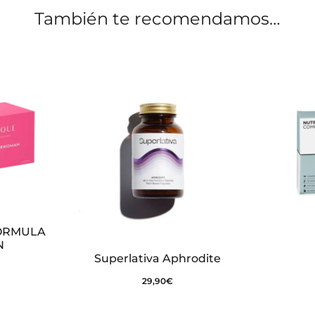
También te recomendamos…
ÓRMULA
N
Superlativa Aphrodite
29,90
€