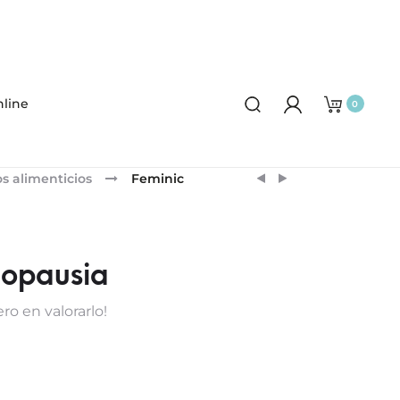
line
0
Product
NAPS
MELAB3
 alimenticios
Feminic
ENVASE
CREMA
navigation
40
FPS30
TOALLITAS
nopausia
ro en valorarlo!