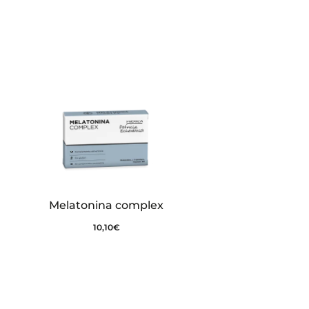
Melatonina complex
10,10
€