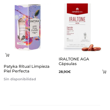
al
carrito
Leer
IRALTONE AGA
más
Cápsulas
Patyka Ritual Limpieza
Piel Perfecta
A
28,90
€
al
Sin disponibilidad
ca