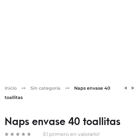
Pr
NAPS
FEMIN
Inicio
Sin categoría
Naps envase 40
ENVA
MENO
nav
toallitas
10
TOALL
Naps envase 40 toallitas
El primero en valorarlo!