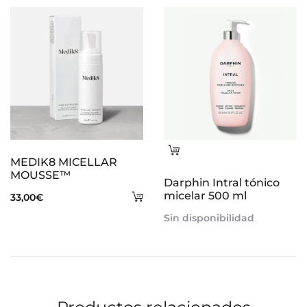
Leer
MEDIK8 MICELLAR
más
MOUSSE™
Darphin Intral tónico
Añadir
micelar 500 ml
33,00
€
al
Sin disponibilidad
carrito