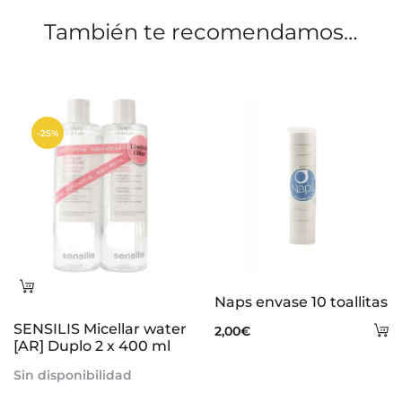
o
También te recomendamos…
n
e
s
-25%
Leer
Naps envase 10 toallitas
más
SENSILIS Micellar water
A
2,00
€
[AR] Duplo 2 x 400 ml
al
Sin disponibilidad
ca