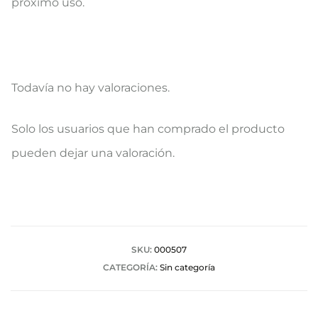
próximo uso.
Todavía no hay valoraciones.
V
Solo los usuarios que han comprado el producto
a
pueden dejar una valoración.
l
o
r
a
SKU:
000507
CATEGORÍA:
Sin categoría
c
i