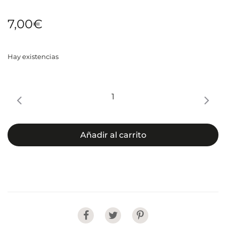
7,00
€
Hay existencias
Naps
envase
40
toallitas
Añadir al carrito
cantidad
Share