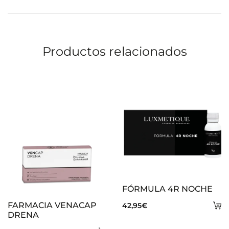
carrito
ca
Productos relacionados
FÓRMULA 4R NOCHE
A
FARMACIA VENACAP
42,95
€
DRENA
al