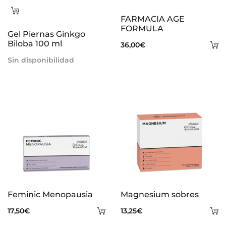
Leer
FARMACIA AGE
más
FORMULA
Gel Piernas Ginkgo
Biloba 100 ml
A
36,00
€
al
Sin disponibilidad
ca
Feminic Menopausia
Magnesium sobres
Añadir
A
17,50
€
13,25
€
al
al