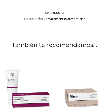
r
a
SKU:
000253
CATEGORÍA:
Complementos alimenticios
c
i
o
También te recomendamos…
n
e
s