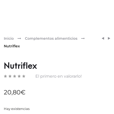
Pr
MULTI
MEDI
Inicio
Complementos alimenticios
CÁPS
R-
nav
Nutriflex
RETI
INTEN
Nutriflex
El primero en valorarlo!
20,80
€
Hay existencias