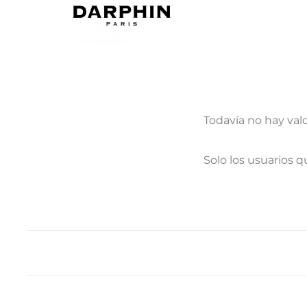
Todavía no hay val
V
Solo los usuarios 
a
l
o
r
a
c