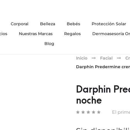
Corporal
Belleza
Bebés
Protección Solar
cios
Nuestras Marcas
Regalos
Dermoasesoría On
Blog
Inicio
Facial
Cr
Darphin Predermine cre
Darphin Pre
noche
El prime