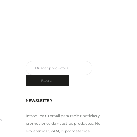
Buscar
por:
Buscar
NEWSLETTER
Introduce tu email para recibir noticias y
s
promociones de nuestros productos. No
enviaremos SPAM, lo prometemos.