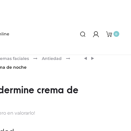
line
0
Product
DARPHIN
DARPHIN
emas faciales
Antiedad
SERUM
COFRE
navigation
ma de noche
LIFTING
IDEAL
CONTORNO
RESOURCE
DE
CONTORNO
dermine crema de
OJOS
DE
OJOS
ILUMINADOR
ro en valorarlo!