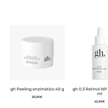
i
o
n
e
s
gh Peeling enzimático 40 g
gh 0.3 Retinol-NP
ml
26,90
€
42,90
€