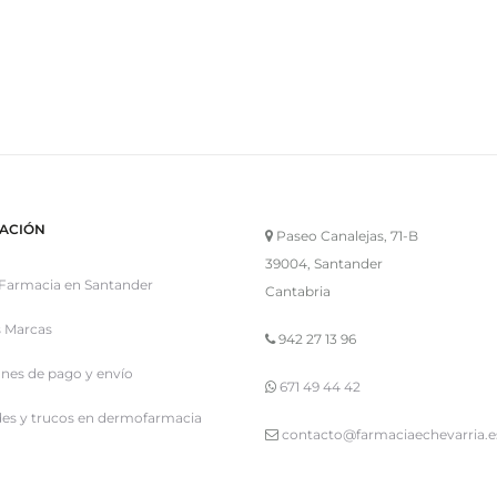
ACIÓN
Paseo Canalejas, 71-B
39004, Santander
Farmacia en Santander
Cantabria
 Marcas
942 27 13 96
nes de pago y envío
671 49 44 42
es y trucos en dermofarmacia
contacto@farmaciaechevarria.e