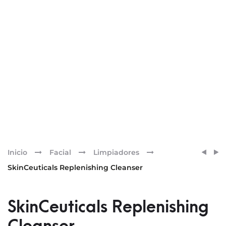
Pr
SKINC
SKINC
Inicio
Facial
Limpiadores
REDN
RETEX
nav
SkinCeuticals Replenishing Cleanser
NEUTR
ACTI
SkinCeuticals Replenishing