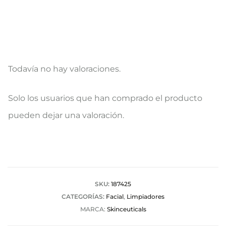
Todavía no hay valoraciones.
V
Solo los usuarios que han comprado el producto
a
pueden dejar una valoración.
l
o
r
a
SKU:
187425
CATEGORÍAS:
Facial
,
Limpiadores
c
MARCA:
Skinceuticals
i