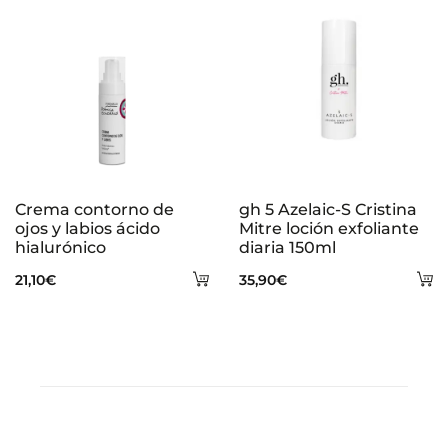
Crema contorno de
gh 5 Azelaic-S Cristina
ojos y labios ácido
Mitre loción exfoliante
hialurónico
diaria 150ml
Añadir
A
21,10
€
35,90
€
al
al
carrito
ca