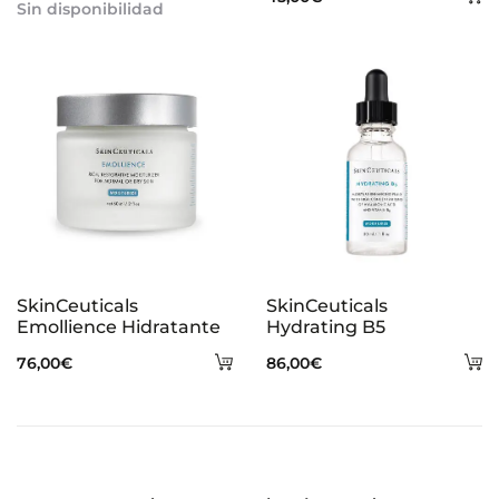
Sin disponibilidad
al
ca
SkinCeuticals
SkinCeuticals
Emollience Hidratante
Hydrating B5
Añadir
A
76,00
€
86,00
€
al
al
carrito
ca