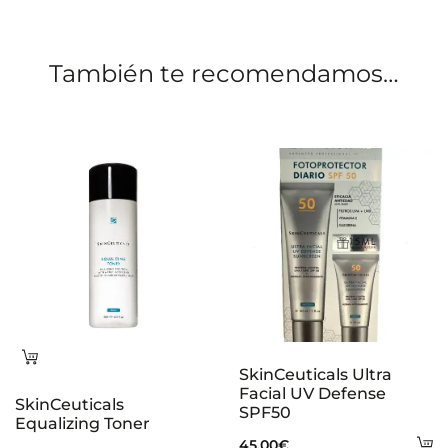
o
n
También te recomendamos…
e
s
Leer
SkinCeuticals Ultra
más
Facial UV Defense
SkinCeuticals
SPF50
Equalizing Toner
A
45,00
€