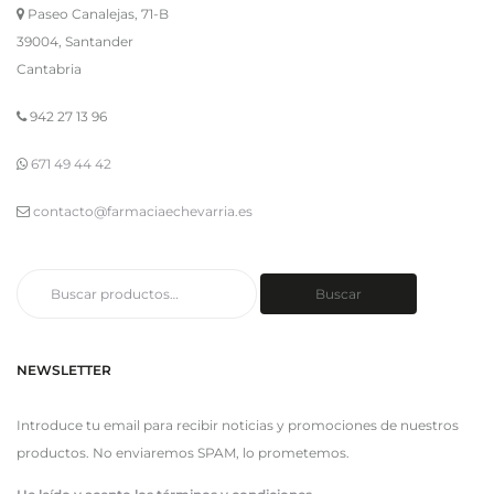
Paseo Canalejas, 71-B
39004, Santander
Cantabria
942 27 13 96
671 49 44 42
contacto@farmaciaechevarria.es
Buscar
Buscar
por:
NEWSLETTER
Introduce tu email para recibir noticias y promociones de nuestros
productos. No enviaremos SPAM, lo prometemos.