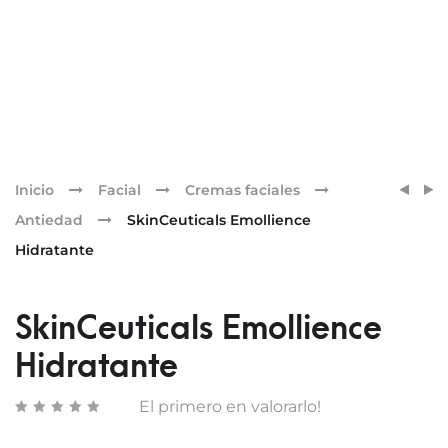
Pr
SKINC
SKINC
Inicio
Facial
Cremas faciales
DAILY
EQUAL
nav
Antiedad
SkinCeuticals Emollience
MOIS
TONE
Hidratante
SkinCeuticals Emollience
Hidratante
El primero en valorarlo!