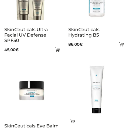
SkinCeuticals Ultra
SkinCeuticals
Facial UV Defense
Hydrating B5
SPF50
A
86,00
€
Añadir
45,00
€
al
al
ca
carrito
Leer
SkinCeuticals Eye Balm