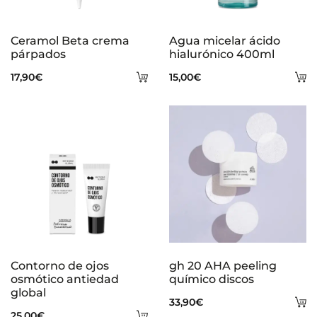
Ceramol Beta crema
Agua micelar ácido
párpados
hialurónico 400ml
Añadir
A
17,90
€
15,00
€
al
al
carrito
ca
Contorno de ojos
gh 20 AHA peeling
osmótico antiedad
químico discos
global
A
33,90
€
Añadir
25,00
€