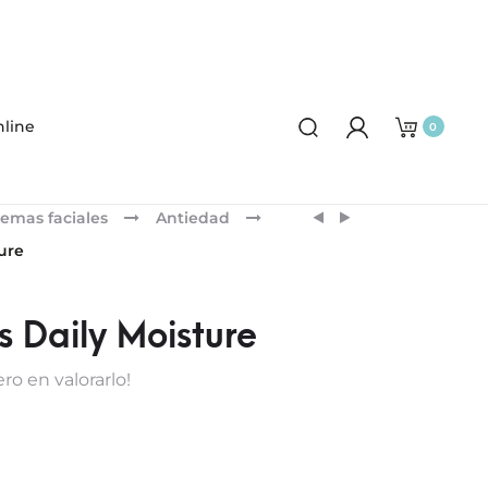
line
0
Product
SKINCEUTICALS
SKINCEUTICALS
emas faciales
Antiedad
CLARIFYING
EMOLLIENCE
navigation
ure
CLAY
HIDRATANTE
MASQUE
s Daily Moisture
ro en valorarlo!