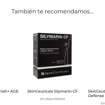
También te recomendamos…
emish+ AGE
SkinCeuticals Silymarin CF
SkinCeuti
Defense
Sin disponibilidad
Sin