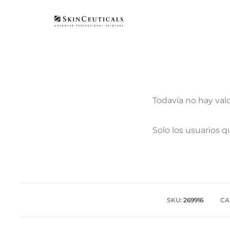
Todavía no hay val
V
Solo los usuarios 
a
l
o
r
SKU:
269916
CA
a