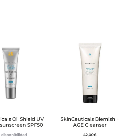
cals Oil Shield UV
SkinCeuticals Blemish +
 sunscreen SPF50
AGE Cleanser
 disponibilidad
42,00
€