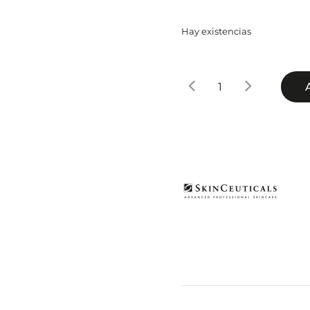
Hay existencias
SkinCeuticals
Daily
Moisture
cantidad