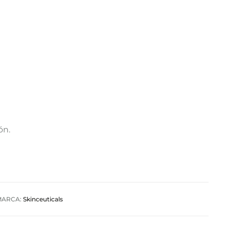
ón.
MARCA:
Skinceuticals