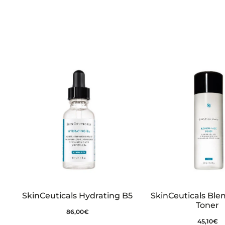
c
i
o
n
e
s
SkinCeuticals Hydrating B5
SkinCeuticals Bl
Toner
86,00
€
45,10
€