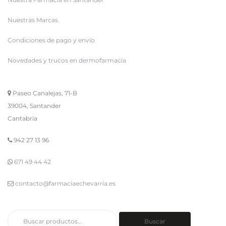
Nuestras Marcas
Condiciones de pago y envío
Novedades y trucos en dermofarmacia
Paseo Canalejas, 71-B
39004, Santander
Cantabria
942 27 13 96
671 49 44 42
contacto@farmaciaechevarria.es
Buscar
Buscar