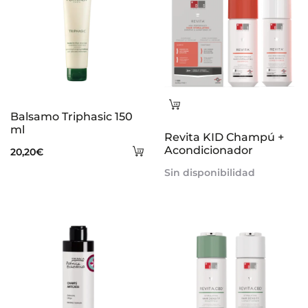
Leer
Balsamo Triphasic 150
más
ml
Revita KID Champú +
Añadir
Acondicionador
20,20
€
al
Sin disponibilidad
carrito