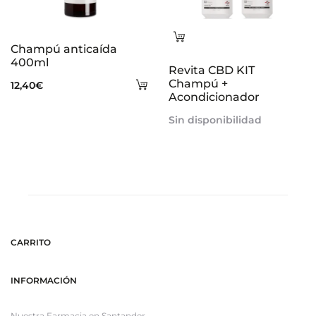
Leer
Champú anticaída
más
400ml
Revita CBD KIT
Añadir
Champú +
12,40
€
Acondicionador
al
Sin disponibilidad
carrito
CARRITO
INFORMACIÓN
Nuestra Farmacia en Santander