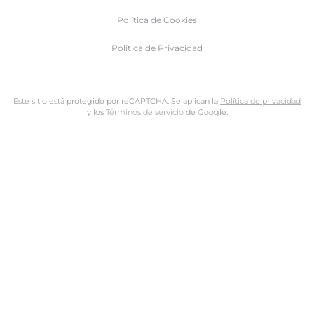
Política de Cookies
Politica de Privacidad
Este sitio está protegido por reCAPTCHA. Se aplican la
Política de privacidad
y los
Términos de servicio
de Google.
Nombre de usuario o dirección de email
Dirección de email