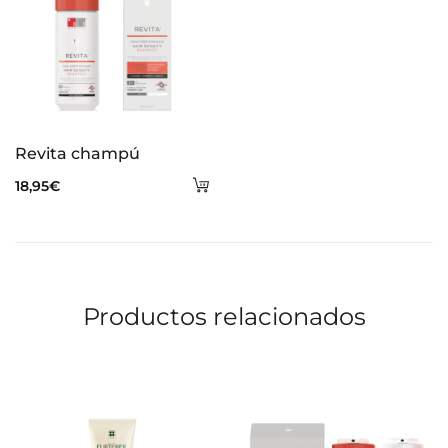
Revita champú
Añadir
18,95
€
al
carrito
Productos relacionados