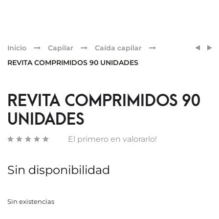
Pr
REVIT
REVIT
Inicio
Capilar
Caída capilar
CBD
EXTR
nav
REVITA COMPRIMIDOS 90 UNIDADES
CHAM
STRE
DUPL
CHAM
REVITA COMPRIMIDOS 90
UNIDADES
El primero en valorarlo!
Sin disponibilidad
Sin existencias