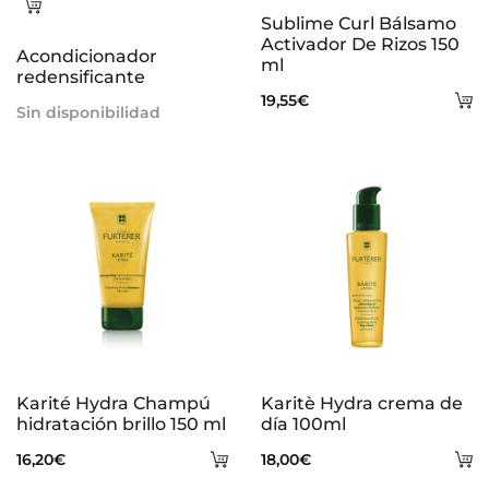
Leer
Sublime Curl Bálsamo
más
Activador De Rizos 150
Acondicionador
ml
redensificante
A
19,55
€
Sin disponibilidad
al
ca
Karité Hydra Champú
Karitè Hydra crema de
hidratación brillo 150 ml
día 100ml
Añadir
A
16,20
€
18,00
€