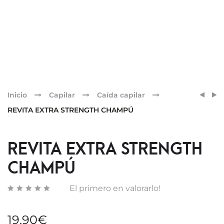
Pr
REVIT
ARTU
Inicio
Capilar
Caída capilar
COMP
ALBA
nav
REVITA EXTRA STRENGTH CHAMPÚ
90
BARR
UNID
SOLA
TRIPL
REVITA EXTRA STRENGTH
ACCI
CHAMPÚ
ACAB
ZERO
El primero en valorarlo!
19,90
€