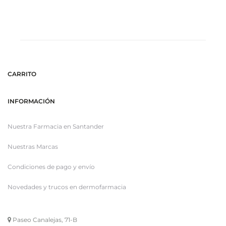
al
al
carrito
ca
CARRITO
INFORMACIÓN
Nuestra Farmacia en Santander
Nuestras Marcas
Condiciones de pago y envío
Novedades y trucos en dermofarmacia
Paseo Canalejas, 71-B