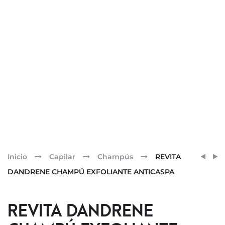
Pr
GH
REVIT
Inicio
Capilar
Champús
REVITA
LIMP
CBD
nav
DANDRENE CHAMPÚ EXFOLIANTE ANTICASPA
ESPU
CHAM
DUPL
REVITA DANDRENE