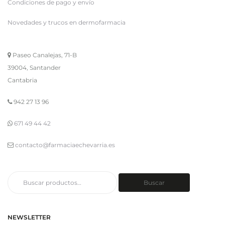
Condiciones de pago y envío
Novedades y trucos en dermofarmacia
Paseo Canalejas, 71-B
39004, Santander
Cantabria
942 27 13 96
671 49 44 42
contacto@farmaciaechevarria.es
Buscar
Buscar
por:
NEWSLETTER