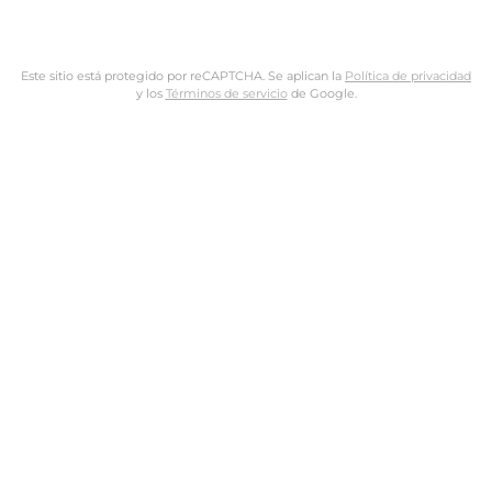
Este sitio está protegido por reCAPTCHA. Se aplican la
Política de privacidad
y los
Términos de servicio
de Google.
Nombre de usuario o dirección de email
Dirección de email
Contraseña