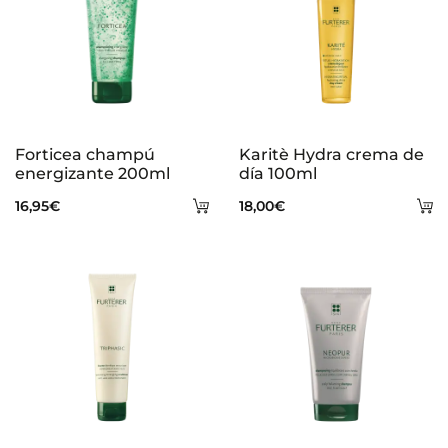
Forticea champú
Karitè Hydra crema de
energizante 200ml
día 100ml
Añadir
A
16,95
€
18,00
€
al
al
carrito
ca