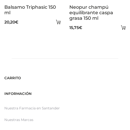
Balsamo Triphasic 150
Neopur champú
ml
equilibrante caspa
grasa 150 ml
Añadir
20,20
€
A
15,75
€
al
al
carrito
ca
CARRITO
INFORMACIÓN
Nuestra Farmacia en Santander
Nuestras Marcas