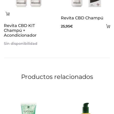
Leer
Revita CBD Champú
más
Revita CBD KIT
A
25,95
€
Champú +
al
Acondicionador
ca
Sin disponibilidad
Productos relacionados