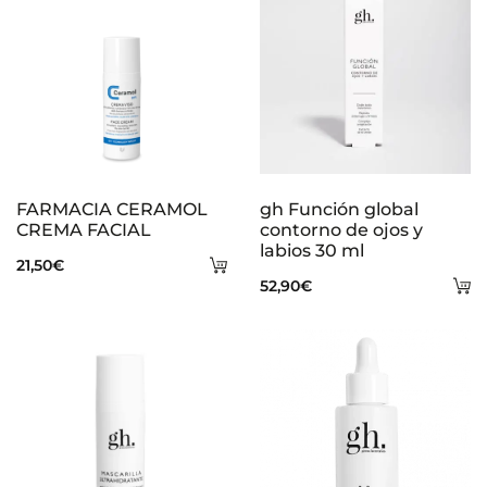
FARMACIA CERAMOL
gh Función global
CREMA FACIAL
contorno de ojos y
labios 30 ml
Añadir
21,50
€
A
52,90
€
al
al
carrito
ca