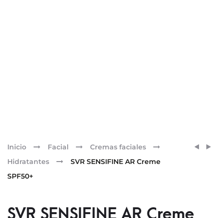
Pr
SVR
SVR
Inicio
Facial
Cremas faciales
SUN
DENSI
nav
Hidratantes
SVR SENSIFINE AR Creme
SECU
BI-
SPF50+
APRÈS
SERU
SOLEI
200M
SVR SENSIFINE AR Creme