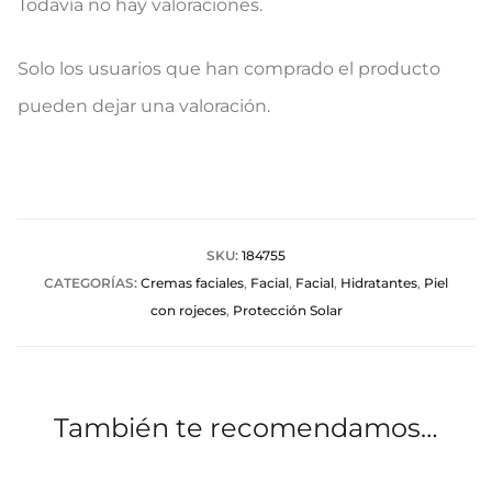
Todavía no hay valoraciones.
V
Solo los usuarios que han comprado el producto
a
pueden dejar una valoración.
l
o
r
a
SKU:
184755
CATEGORÍAS:
Cremas faciales
,
Facial
,
Facial
,
Hidratantes
,
Piel
c
con rojeces
,
Protección Solar
i
o
n
También te recomendamos…
e