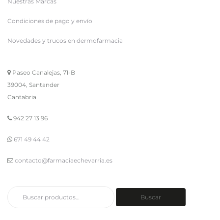
Nuestras Marcas
Condiciones de pago y envío
Novedades y trucos en dermofarmacia
Paseo Canalejas, 71-B
39004, Santander
Cantabria
942 27 13 96
671 49 44 42
contacto@farmaciaechevarria.es
Buscar
Buscar
por: