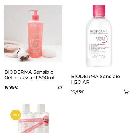
s
BIODERMA Sensibio
BIODERMA Sensibio
Gel moussant 500ml
H2O AR
Añadir
16,95
€
A
10,95
€
al
al
carrito
ca
-25%