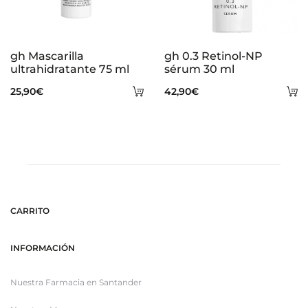
gh Mascarilla
gh 0.3 Retinol-NP
ultrahidratante 75 ml
sérum 30 ml
Añadir
A
25,90
€
42,90
€
al
al
carrito
ca
CARRITO
INFORMACIÓN
Nuestra Farmacia en Santander