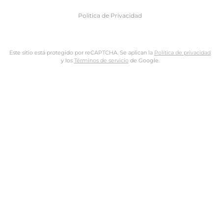
Politica de Privacidad
Este sitio está protegido por reCAPTCHA. Se aplican la
Política de privacidad
y los
Términos de servicio
de Google.
Nombre de usuario o dirección de email
Dirección de email