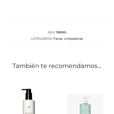
l
o
r
a
SKU:
198865
CATEGORÍAS:
Facial
,
Limpiadores
c
i
o
También te recomendamos…
n
e
s