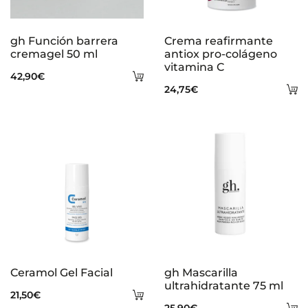
gh Función barrera
Crema reafirmante
cremagel 50 ml
antiox pro-colágeno
vitamina C
Añadir
42,90
€
A
24,75
€
al
al
carrito
ca
Ceramol Gel Facial
gh Mascarilla
ultrahidratante 75 ml
Añadir
21,50
€
A