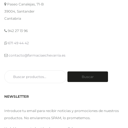
Paseo Canalejas, 71-B
39004, Santander
Cantabria
942 27 13 96
671 49 44 42
contacto@farmaciaechevarria.es
Buscar
Buscar
por:
NEWSLETTER
Introduce tu email para recibir noticias y promociones de nuestros
productos. No enviaremos SPAM, lo prometemos.