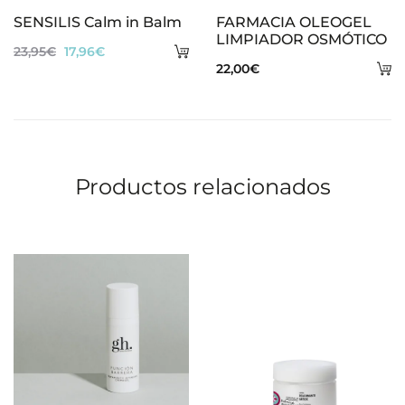
SENSILIS Calm in Balm
FARMACIA OLEOGEL
LIMPIADOR OSMÓTICO
Añadir
El
El
23,95
€
17,96
€
A
22,00
€
al
precio
precio
al
carrito
original
actual
ca
era:
es:
23,95€.
17,96€.
Productos relacionados