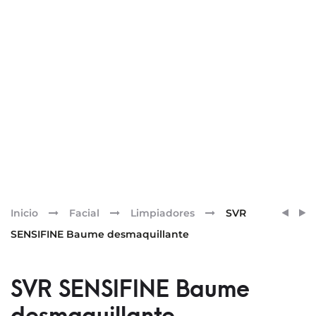
Pr
SVR
SVR
Inicio
Facial
Limpiadores
SVR
SENSI
SENSI
nav
SENSIFINE Baume desmaquillante
AQUA
AR
GEL
CREM
SVR SENSIFINE Baume