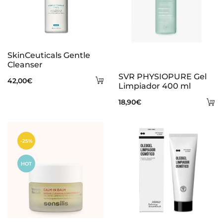
SkinCeuticals Gentle
Cleanser
SVR PHYSIOPURE Gel
Añadir
42,00
€
Limpiador 400 ml
al
A
18,90
€
carrito
al
ca
-25%
HOT