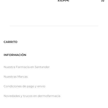
25,90
€
al
al
carrito
ca
CARRITO
INFORMACIÓN
Nuestra Farmacia en Santander
Nuestras Marcas
Condiciones de pago y envío
Novedades y trucos en dermofarmacia