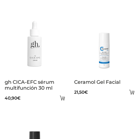
s
gh CICA-EFC sérum
Ceramol Gel Facial
multifunción 30 ml
A
21,50
€
Añadir
40,90
€
al
al
ca
carrito