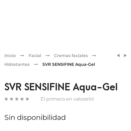
Pr
SVR
SVR
Inicio
Facial
Cremas faciales
SENSI
SENSI
nav
Hidratantes
SVR SENSIFINE Aqua-Gel
NUTRI
BAUM
BAUM
DESM
SVR SENSIFINE Aqua-Gel
El primero en valorarlo!
Sin disponibilidad