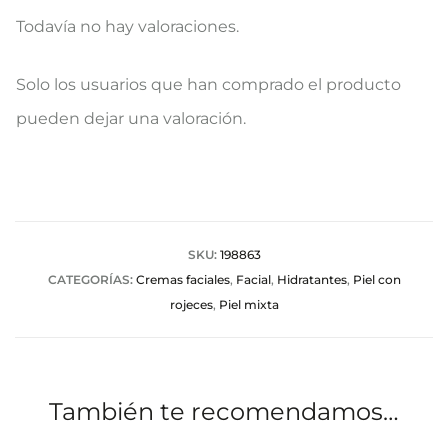
Todavía no hay valoraciones.
V
Solo los usuarios que han comprado el producto
a
pueden dejar una valoración.
l
o
r
a
SKU:
198863
CATEGORÍAS:
Cremas faciales
,
Facial
,
Hidratantes
,
Piel con
c
rojeces
,
Piel mixta
i
o
n
También te recomendamos…
e