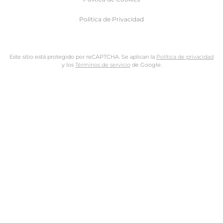
Politica de Privacidad
Este sitio está protegido por reCAPTCHA. Se aplican la
Política de privacidad
y los
Términos de servicio
de Google.
Nombre de usuario o dirección de email
Dirección de email