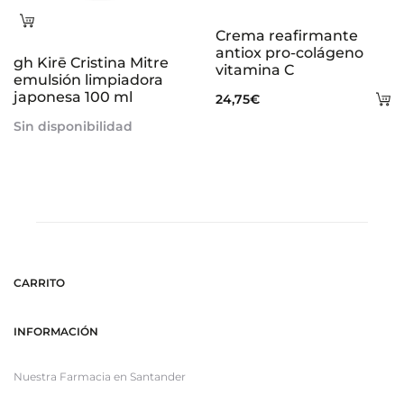
Leer
Crema reafirmante
más
antiox pro-colágeno
gh Kirē Cristina Mitre
vitamina C
emulsión limpiadora
japonesa 100 ml
A
24,75
€
al
Sin disponibilidad
ca
CARRITO
INFORMACIÓN
Nuestra Farmacia en Santander