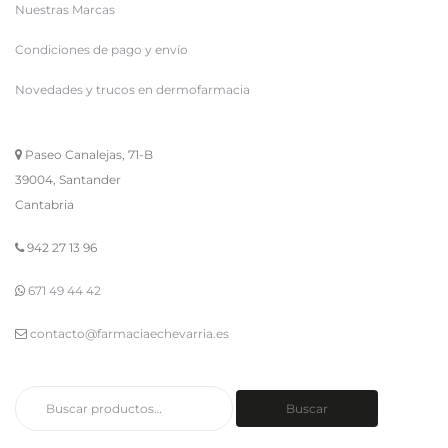
Nuestras Marcas
Condiciones de pago y envío
Novedades y trucos en dermofarmacia
Paseo Canalejas, 71-B
39004, Santander
Cantabria
942 27 13 96
671 49 44 42
contacto@farmaciaechevarria.es
Buscar
Buscar
por: