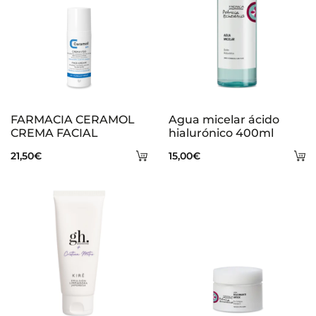
FARMACIA CERAMOL
Agua micelar ácido
CREMA FACIAL
hialurónico 400ml
Añadir
A
21,50
€
15,00
€
al
al
carrito
ca