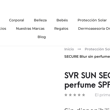
Corporal
Belleza
Bebés
Protección Solar
cios
Nuestras Marcas
Regalos
Dermoasesoría On
Blog
Inicio
Protección So
SECURE Blur sin perfum
SVR SUN SEC
perfume SP
El prime