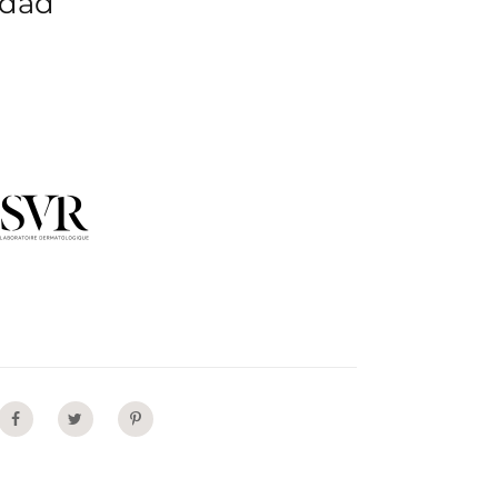
idad
Share