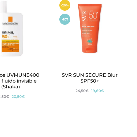
-20%
HOT
ios UVMUNE400
SVR SUN SECURE Blur
fluido invisible
SPF50+
(Shaka)
El
El
24,50
€
19,60
€
El
El
3,50
€
20,50
€
precio
precio
precio
precio
original
actual
original
actual
era:
es:
era:
es:
24,50€.
19,60€.
23,50€.
20,50€.