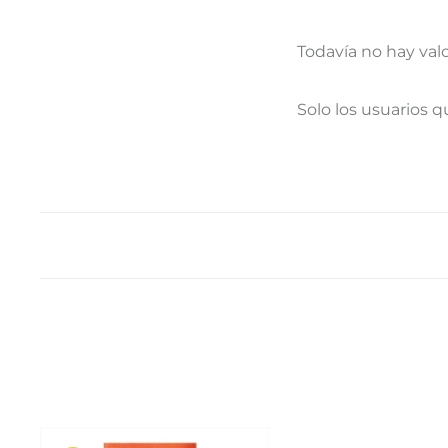
Todavía no hay val
V
Solo los usuarios 
a
l
o
r
a
c
i
o
n