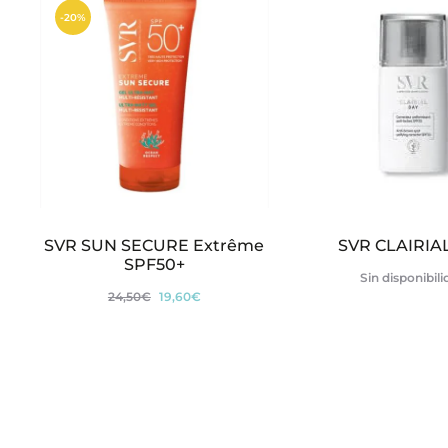
e
-20%
s
SVR SUN SECURE Extrême
SVR CLAIRIA
SPF50+
Sin disponibil
El
El
24,50
€
19,60
€
precio
precio
original
actual
era:
es:
24,50€.
19,60€.