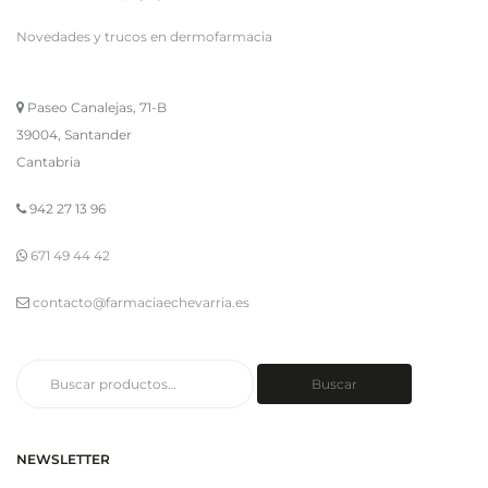
Novedades y trucos en dermofarmacia
Paseo Canalejas, 71-B
39004, Santander
Cantabria
942 27 13 96
671 49 44 42
contacto@farmaciaechevarria.es
Buscar
Buscar
por:
NEWSLETTER