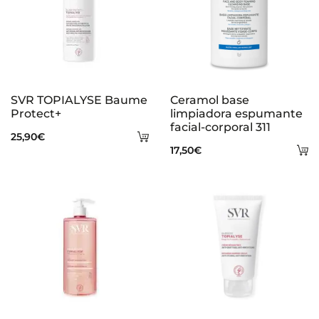
SVR TOPIALYSE Baume
Ceramol base
Protect+
limpiadora espumante
facial-corporal 311
Añadir
25,90
€
A
17,50
€
al
al
carrito
ca