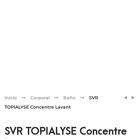
Pr
SENSI
SVR
Inicio
Corporal
Baño
SVR
SKIN
TOPIA
nav
TOPIALYSE Concentre Lavant
RESC
HUILE
PACK
LAVA
CREM
400
SVR TOPIALYSE Concentre
ML