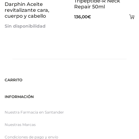
Tripeptide-R Neck
Darphin Aceite
Repair 50ml
revitalizante cara,
cuerpo y cabello
A
136,00
€
al
Sin disponibilidad
ca
CARRITO
INFORMACIÓN
Nuestra Farmacia en Santander
Nuestras Marcas
Condiciones de pago y envío