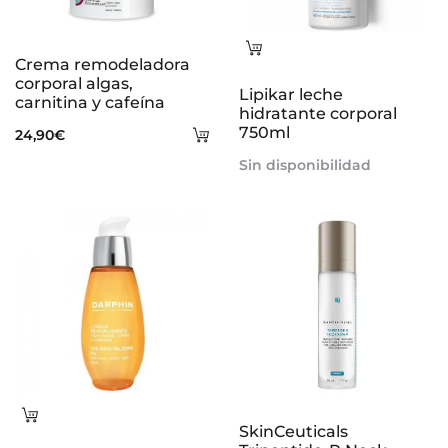
Leer
Crema remodeladora
más
corporal algas,
Lipikar leche
carnitina y cafeína
hidratante corporal
Añadir
750ml
24,90
€
al
Sin disponibilidad
carrito
Leer
SkinCeuticals
más