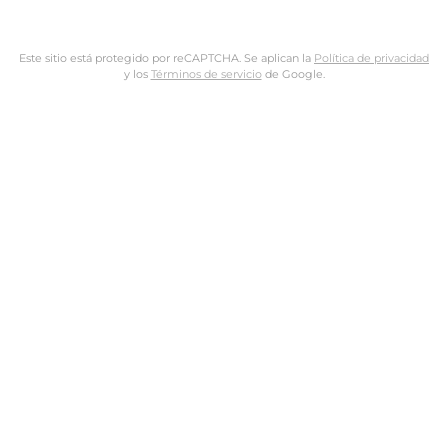
Este sitio está protegido por reCAPTCHA. Se aplican la
Política de privacidad
y los
Términos de servicio
de Google.
Nombre de usuario o dirección de email
Dirección de email
Contraseña