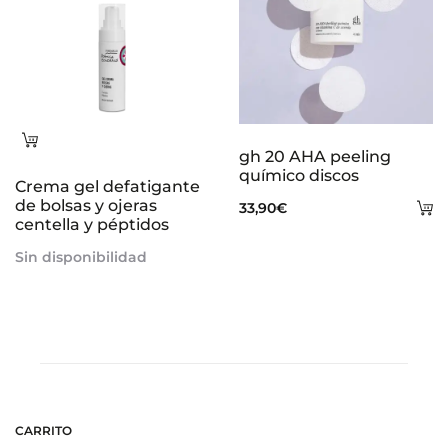
Leer
gh 20 AHA peeling
más
químico discos
Crema gel defatigante
de bolsas y ojeras
A
33,90
€
centella y péptidos
al
Sin disponibilidad
ca
CARRITO