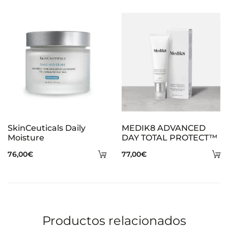
al
al
carrito
ca
SkinCeuticals Daily
MEDIK8 ADVANCED
Moisture
DAY TOTAL PROTECT™
Añadir
A
76,00
€
77,00
€
al
al
carrito
ca
Productos relacionados