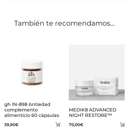
i
o
También te recomendamos…
n
e
s
gh IN-898 Antiedad
complemento
MEDIK8 ADVANCED
alimenticio 60 cápsulas
NIGHT RESTORE™
Añadir
A
39,90
€
70,00
€