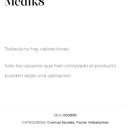
Todavía no hay valoraciones.
V
Solo los usuarios que han comprado el producto
a
pueden dejar una valoración.
l
o
r
a
SKU:
000890
CATEGORÍAS:
Cremas faciales
,
Facial
,
Hidratantes
c