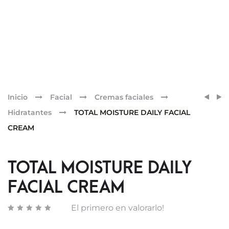
Pr
LOCI
PRIM
Inicio
Facial
Cremas faciales
COLO
XPER
nav
Hidratantes
TOTAL MOISTURE DAILY FACIAL
DEFE
URBA
CREAM
ADVA
–
TEXT
TOTAL MOISTURE DAILY
LIGER
50
FACIAL CREAM
ML
El primero en valorarlo!