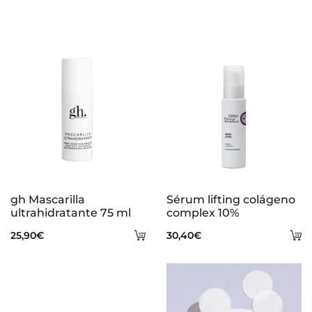
gh Mascarilla
Sérum lifting colágeno
ultrahidratante 75 ml
complex 10%
Añadir
A
25,90
€
30,40
€
al
al
carrito
ca