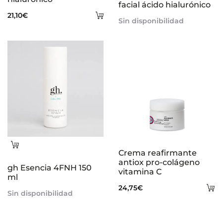
facial ácido hialurónico
Añadir
21,10
€
Sin disponibilidad
al
carrito
Leer
Crema reafirmante
más
antiox pro-colágeno
gh Esencia 4FNH 150
vitamina C
ml
A
24,75
€
Sin disponibilidad
al
ca