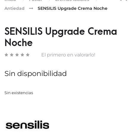
UPGR
PERF
nav
Antiedad
SENSILIS Upgrade Crema Noche
CONT
EYES
DE
LÁPIZ
OJOS
DE
SENSILIS Upgrade Crema
OJOS
Noche
ANTR
El primero en valorarlo!
Sin disponibilidad
Sin existencias