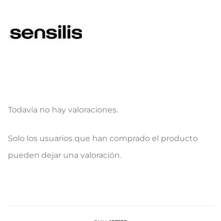
Todavía no hay valoraciones.
V
Solo los usuarios que han comprado el producto
a
pueden dejar una valoración.
l
o
r