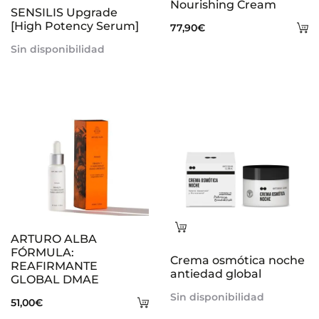
Nourishing Cream
SENSILIS Upgrade
[High Potency Serum]
A
77,90
€
al
Sin disponibilidad
ca
Leer
ARTURO ALBA
más
FÓRMULA:
Crema osmótica noche
REAFIRMANTE
antiedad global
GLOBAL DMAE
Sin disponibilidad
Añadir
51,00
€