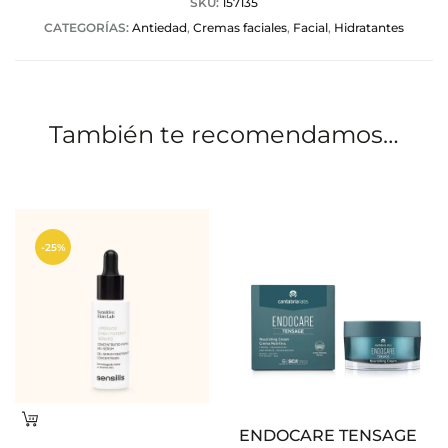
a
SKU:
157135
CATEGORÍAS:
Antiedad
,
Cremas faciales
,
Facial
,
Hidratantes
c
i
o
También te recomendamos…
n
e
s
-25%
Leer
ENDOCARE TENSAGE
más