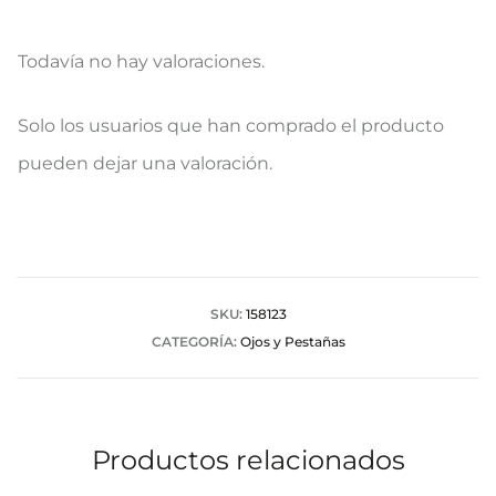
Todavía no hay valoraciones.
V
Solo los usuarios que han comprado el producto
a
pueden dejar una valoración.
l
o
r
a
SKU:
158123
CATEGORÍA:
Ojos y Pestañas
c
i
o
Productos relacionados
n