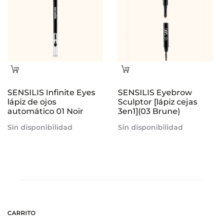
26,00€.
19,50€.
Leer
Leer
más
más
SENSILIS Infinite Eyes
SENSILIS Eyebrow
lápiz de ojos
Sculptor [lápiz cejas
automático 01 Noir
3en1](03 Brune)
Sin disponibilidad
Sin disponibilidad
CARRITO