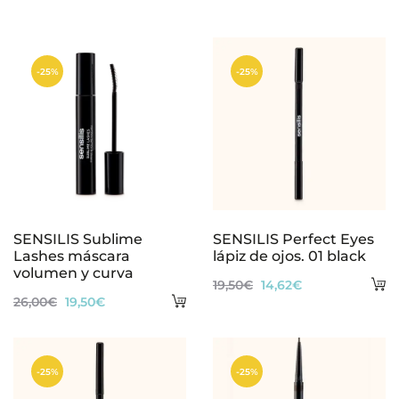
e
s
-25%
-25%
SENSILIS Sublime
SENSILIS Perfect Eyes
Lashes máscara
lápiz de ojos. 01 black
volumen y curva
A
El
El
19,50
€
14,62
€
Añadir
El
El
26,00
€
19,50
€
al
precio
precio
al
precio
precio
ca
original
actual
carrito
original
actual
era:
es:
-25%
-25%
era:
es:
19,50€.
14,62€.