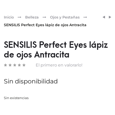
Pr
SENSI
SENSI
Inicio
Belleza
Ojos y Pestañas
UPGR
PERF
nav
SENSILIS Perfect Eyes lápiz de ojos Antracita
CREM
EYES
NOCH
LÁPIZ
DE
SENSILIS Perfect Eyes lápiz
OJOS.
de ojos Antracita
01
BLAC
El primero en valorarlo!
Sin disponibilidad
Sin existencias