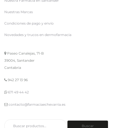
Nuestra Farmacia en Santander
Nuestras Marcas
Condiciones de pago y envío
Novedades y trucos en dermofarmacia
Paseo Canalejas, 71-B
39004, Santander
Cantabria
942 27 13 96
671 49 44 42
contacto@farmaciaechevarria.es
Buscar
Buscar