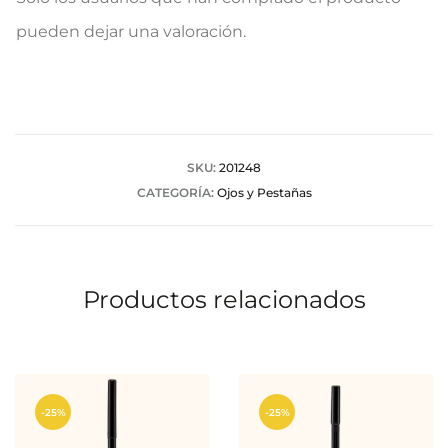
a
pueden dejar una valoración.
l
o
r
a
SKU:
201248
CATEGORÍA:
Ojos y Pestañas
c
i
o
Productos relacionados
n
e
s
-25%
-25%