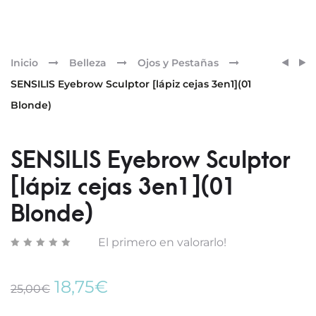
Pr
SENSI
SENSI
Inicio
Belleza
Ojos y Pestañas
EYEB
EYEB
nav
SENSILIS Eyebrow Sculptor [lápiz cejas 3en1](01
[FIX
SCUL
Blonde)
GEL]
[LÁPI
FIJAD
CEJAS
TRAN
3EN1]
SENSILIS Eyebrow Sculptor
(02
TAUPE
[lápiz cejas 3en1](01
Blonde)
El primero en valorarlo!
El
El
18,75
€
25,00
€
precio
precio