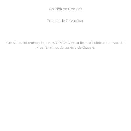
Política de Cookies
Politica de Privacidad
Este sitio está protegido por reCAPTCHA. Se aplican la
Política de privacidad
y los
Términos de servicio
de Google.
Nombre de usuario o dirección de email
Dirección de email