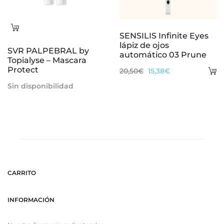
Leer
SENSILIS Infinite Eyes
más
lápiz de ojos
SVR PALPEBRAL by
automático 03 Prune
Topialyse – Mascara
Protect
A
El
El
20,50
€
15,38
€
al
precio
precio
Sin disponibilidad
ca
original
actual
era:
es:
20,50€.
15,38€.
CARRITO
INFORMACIÓN