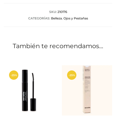
r
a
SKU:
210176
CATEGORÍAS:
Belleza
,
Ojos y Pestañas
c
i
o
También te recomendamos…
n
e
s
-25%
-25%