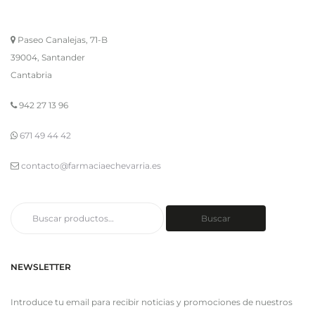
Paseo Canalejas, 71-B
39004, Santander
Cantabria
942 27 13 96
671 49 44 42
contacto@farmaciaechevarria.es
Buscar
Buscar
por:
NEWSLETTER
Introduce tu email para recibir noticias y promociones de nuestros