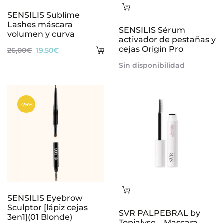
Leer
SENSILIS Sublime
más
Lashes máscara
SENSILIS Sérum
volumen y curva
activador de pestañas y
Añadir
cejas Origin Pro
El
El
26,00
€
19,50
€
al
precio
precio
Sin disponibilidad
carrito
original
actual
era:
es:
-25%
26,00€.
19,50€.
Leer
SENSILIS Eyebrow
más
Sculptor [lápiz cejas
SVR PALPEBRAL by
3en1](01 Blonde)
Topialyse – Mascara