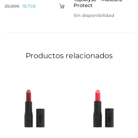
Añadir
Protect
El
El
25,00
€
18,75
€
al
precio
precio
Sin disponibilidad
carrito
original
actual
era:
es:
25,00€.
18,75€.
Productos relacionados