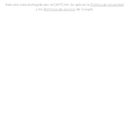
Este sitio está protegido por reCAPTCHA. Se aplican la
Política de privacidad
y los
Términos de servicio
de Google.
Nombre de usuario o dirección de email
Dirección de email
Contraseña
Tus datos personales se utilizarán para procesar tu