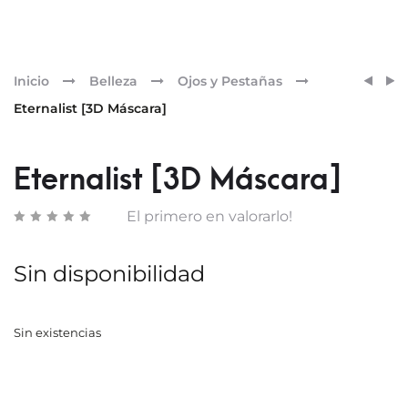
Pr
SENSI
SKIN
Inicio
Belleza
Ojos y Pestañas
SÉRU
D-
nav
Eternalist [3D Máscara]
ACTI
PIGM
DE
[COL
PEST
DROP
Eternalist [3D Máscara]
Y
TONO
CEJAS
01
El primero en valorarlo!
ORIGI
BEIGE
PRO
Sin disponibilidad
Sin existencias