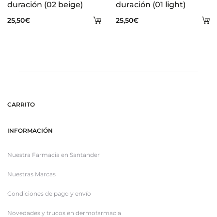
duración (02 beige)
duración (01 light)
Añadir
A
25,50
€
25,50
€
al
al
carrito
ca
CARRITO
INFORMACIÓN
Nuestra Farmacia en Santander
Nuestras Marcas
Condiciones de pago y envío
Novedades y trucos en dermofarmacia