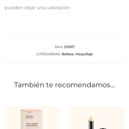
a
pueden dejar una valoración.
l
o
r
a
SKU:
210917
CATEGORÍAS:
Belleza
,
Maquillaje
c
i
o
También te recomendamos…
n
e
s