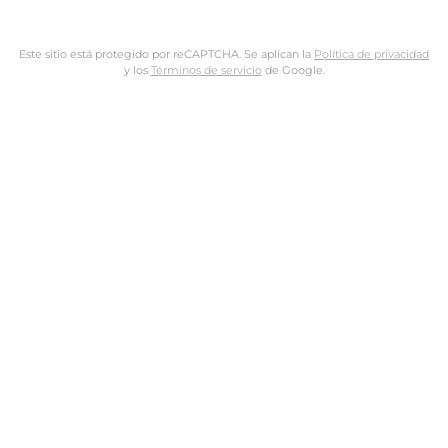
Este sitio está protegido por reCAPTCHA. Se aplican la
Política de privacidad
y los
Términos de servicio
de Google.
Nombre de usuario o dirección de email
Dirección de email
Contraseña