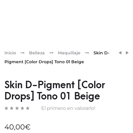
Pr
ETERN
SENSI
Inicio
Belleza
Maquillaje
Skin D-
[3D
SKIN
nav
Pigment [Color Drops] Tono 01 Beige
MÁSC
D-
PIGM
[COL
Skin D-Pigment [Color
DROP
Drops] Tono 01 Beige
TONO
02
El primero en valorarlo!
SAND
40,00
€