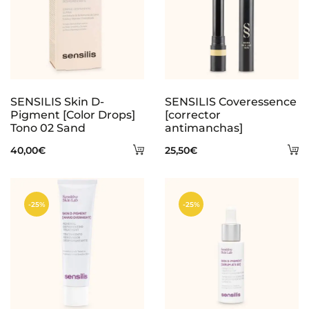
SENSILIS Skin D-
SENSILIS Coveressence
Pigment [Color Drops]
[corrector
Tono 02 Sand
antimanchas]
Añadir
A
40,00
€
25,50
€
al
al
carrito
ca
-25%
-25%