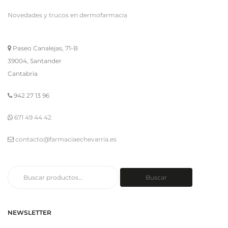
Novedades y trucos en dermofarmacia
Paseo Canalejas, 71-B
39004, Santander
Cantabria
942 27 13 96
671 49 44 42
contacto@farmaciaechevarria.es
Buscar
Buscar
por:
NEWSLETTER