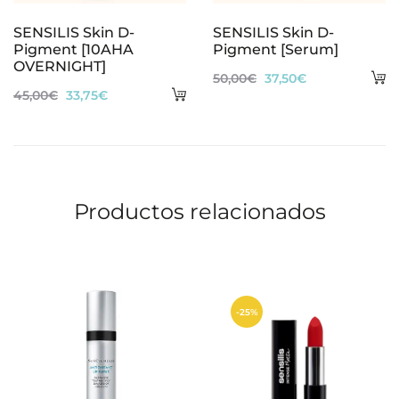
SENSILIS Skin D-
SENSILIS Skin D-
Pigment [10AHA
Pigment [Serum]
OVERNIGHT]
A
El
El
50,00
€
37,50
€
Añadir
El
El
45,00
€
33,75
€
al
precio
precio
al
precio
precio
ca
original
actual
carrito
original
actual
era:
es:
era:
es:
50,00€.
37,50€.
45,00€.
33,75€.
Productos relacionados
-25%