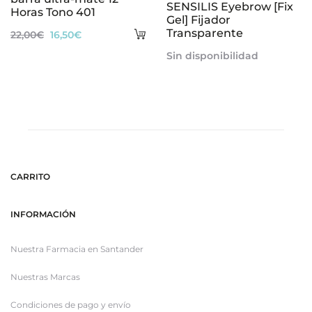
SENSILIS Eyebrow [Fix
Horas Tono 401
Gel] Fijador
Añadir
Transparente
El
El
22,00
€
16,50
€
al
precio
precio
Sin disponibilidad
carrito
original
actual
era:
es:
22,00€.
16,50€.
CARRITO
INFORMACIÓN
Nuestra Farmacia en Santander
Nuestras Marcas
Condiciones de pago y envío