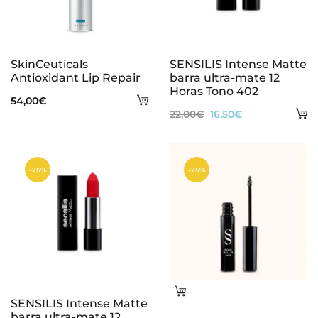
SkinCeuticals
SENSILIS Intense Matte
Antioxidant Lip Repair
barra ultra-mate 12
Horas Tono 402
Añadir
54,00
€
A
El
El
22,00
€
16,50
€
al
al
precio
precio
carrito
ca
original
actual
-25%
-25%
era:
es:
22,00€.
16,50€.
Leer
SENSILIS Intense Matte
más
barra ultra-mate 12