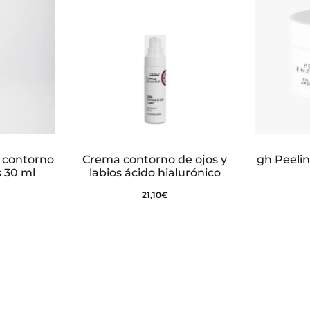
 contorno
Crema contorno de ojos y
gh Peeli
s 30 ml
labios ácido hialurónico
21,10
€