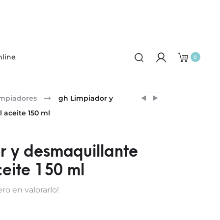
line
0
Product
GH
ESTHEDERM
impiadores
gh Limpiador y
X
PHOTO
navigation
 aceite 150 ml
BOTICARIA
REVERSE
GARCÍA
STICK
CREMA
r y desmaquillante
REPARADORA
ceite 150 ml
“MANO
DE
ro en valorarlo!
SANTO”
100
ML