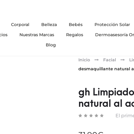
Corporal
Belleza
Bebés
Protección Solar
cios
Nuestras Marcas
Regalos
Dermoasesoría On
Blog
Inicio
Facial
L
desmaquillante natural al
gh Limpiado
natural al a
El prime