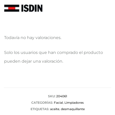
Todavía no hay valoraciones.
V
Solo los usuarios que han comprado el producto
a
pueden dejar una valoración.
l
o
r
a
SKU:
204061
CATEGORÍAS:
Facial
,
Limpiadores
c
ETIQUETAS:
aceite
,
desmaquillante