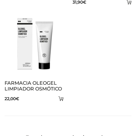
A
31,90
€
al
al
carrito
ca
FARMACIA OLEOGEL
LIMPIADOR OSMÓTICO
Añadir
22,00
€
al
carrito