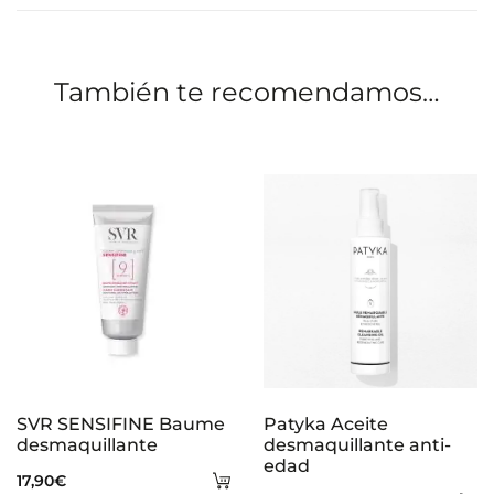
i
o
n
También te recomendamos…
e
s
SVR SENSIFINE Baume
Patyka Aceite
desmaquillante
desmaquillante anti-
edad
Añadir
17,90
€