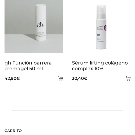
gh Función barrera
Sérum lifting colágeno
cremagel 50 ml
complex 10%
Añadir
A
42,90
€
30,40
€
al
al
carrito
ca
CARRITO