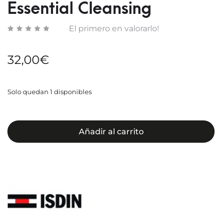
50
BERR
Essential Cleansing
BLOO
El primero en valorarlo!
32,00
€
Solo quedan 1 disponibles
Añadir al carrito