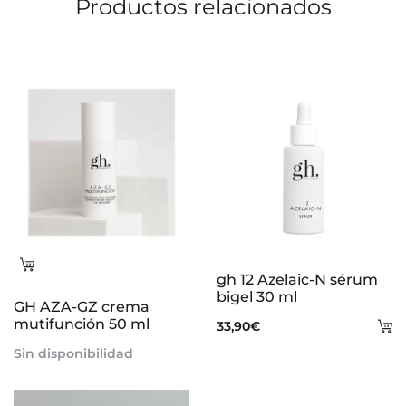
Productos relacionados
Leer
gh 12 Azelaic-N sérum
más
bigel 30 ml
GH AZA-GZ crema
mutifunción 50 ml
A
33,90
€
al
Sin disponibilidad
ca