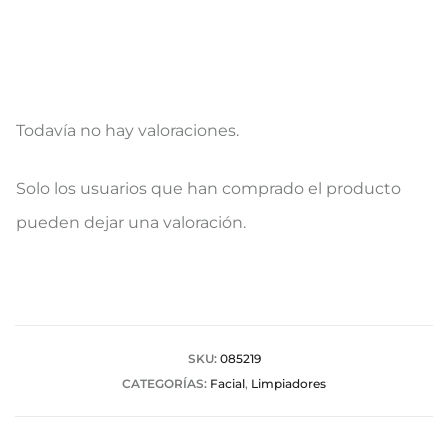
Todavía no hay valoraciones.
V
Solo los usuarios que han comprado el producto
a
pueden dejar una valoración.
l
o
r
a
SKU:
085219
CATEGORÍAS:
Facial
,
Limpiadores
c
i