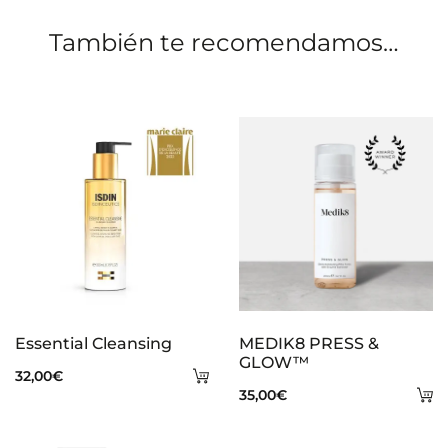
o
También te recomendamos…
n
e
s
Essential Cleansing
MEDIK8 PRESS &
GLOW™
Añadir
32,00
€
A
35,00
€
al
al
carrito