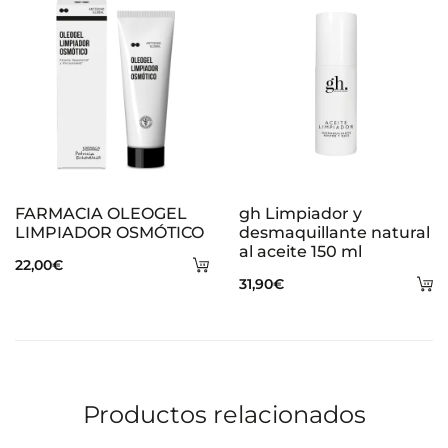
ca
FARMACIA OLEOGEL
gh Limpiador y
LIMPIADOR OSMÓTICO
desmaquillante natural
al aceite 150 ml
Añadir
22,00
€
A
31,90
€
al
al
carrito
ca
Productos relacionados