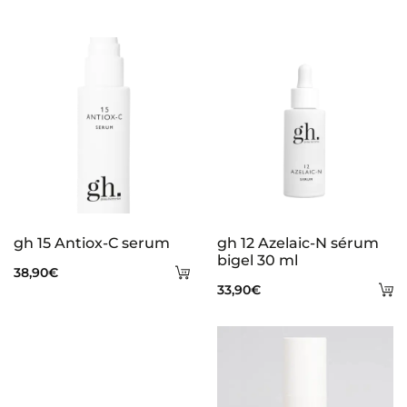
gh 15 Antiox-C serum
gh 12 Azelaic-N sérum
bigel 30 ml
Añadir
38,90
€
A
33,90
€
al
al
carrito
ca