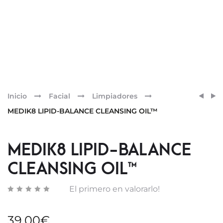
Pr
MEDI
MEDI
Inicio
Facial
Limpiadores
SURF
C-
nav
MEDIK8 LIPID-BALANCE CLEANSING OIL™
RADI
TETR
CLEA
CREA
MEDIK8 LIPID-BALANCE
CLEANSING OIL™
El primero en valorarlo!
39,00
€