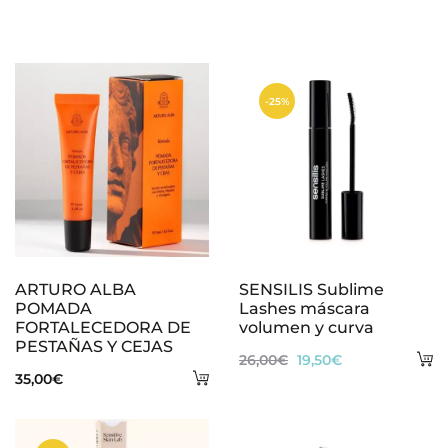
n
e
s
-25%
ARTURO ALBA
SENSILIS Sublime
POMADA
Lashes máscara
FORTALECEDORA DE
volumen y curva
PESTAÑAS Y CEJAS
A
El
El
26,00
€
19,50
€
Añadir
35,00
€
al
precio
precio
al
ca
original
actual
carrito