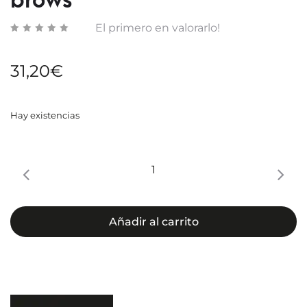
brows
INTEN
El primero en valorarlo!
31,20
€
Hay existencias
Primaderm
XPERT
Lashes
&
Añadir al carrito
brows
cantidad