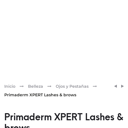
Pr
LUXM
PRIM
Inicio
Belleza
Ojos y Pestañas
FÓRM
XPER
nav
Primaderm XPERT Lashes & brows
HYAG
URBA
NIGHT
NATU
COLO
Primaderm XPERT Lashes &
–
HIGH