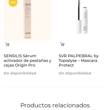
era:
es:
-25%
26,00€.
19,50€.
Leer
Leer
más
más
SENSILIS Sérum
SVR PALPEBRAL by
activador de pestañas y
Topialyse – Mascara
cejas Origin Pro
Protect
Sin disponibilidad
Sin disponibilidad
Productos relacionados