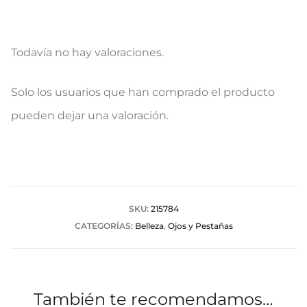
Todavía no hay valoraciones.
V
Solo los usuarios que han comprado el producto
a
pueden dejar una valoración.
l
o
r
a
SKU:
215784
CATEGORÍAS:
Belleza
,
Ojos y Pestañas
c
i
o
También te recomendamos…