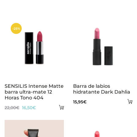
-25%
SENSILIS Intense Matte
Barra de labios
barra ultra-mate 12
hidratante Dark Dahlia
Horas Tono 404
A
15,95
€
Añadir
El
El
22,00
€
16,50
€
al
al
precio
precio
ca
carrito
original
actual
era:
es: