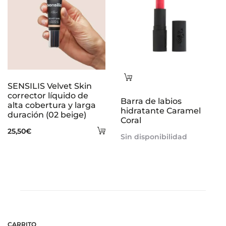
22,00€.
16,50€.
Leer
SENSILIS Velvet Skin
más
corrector líquido de
Barra de labios
alta cobertura y larga
hidratante Caramel
duración (02 beige)
Coral
Añadir
25,50
€
Sin disponibilidad
al
carrito
CARRITO