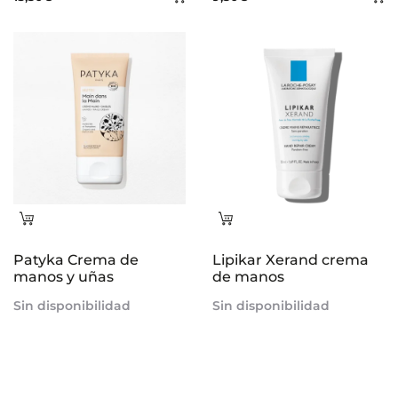
al
al
carrito
ca
Leer
Leer
más
más
Patyka Crema de
Lipikar Xerand crema
manos y uñas
de manos
Sin disponibilidad
Sin disponibilidad