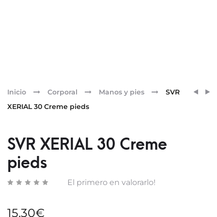
Pr
SVR
SVR
Inicio
Corporal
Manos y pies
SVR
XERIA
SUN
nav
XERIAL 30 Creme pieds
50
SECU
EXTR
EAU
CREM
SOLAI
SVR XERIAL 30 Creme
PIEDS
SPF50
pieds
El primero en valorarlo!
15,30
€