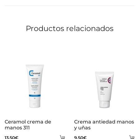
carrito
Productos relacionados
Ceramol crema de
Crema antiedad manos
manos 311
y uñas
Añadir
A
13,50
€
9,50
€