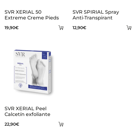
SVR XERIAL 50
SVR SPIRIAL Spray
Extreme Creme Pieds
Anti-Transpirant
Añadir
A
19,90
€
12,90
€
al
al
carrito
ca
SVR XERIAL Peel
Calcetín exfoliante
Añadir
22,90
€
al