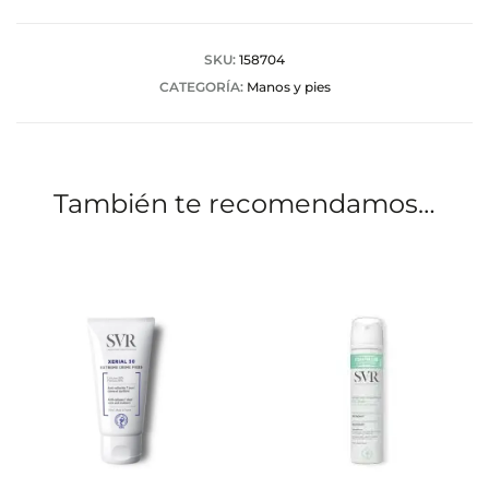
r
a
SKU:
158704
CATEGORÍA:
Manos y pies
c
i
o
También te recomendamos…
n
e
s