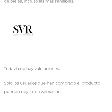
de pieles, incluso las más sensibles.
Todavía no hay valoraciones.
V
Solo los usuarios que han comprado el producto
a
pueden dejar una valoración.
l
o