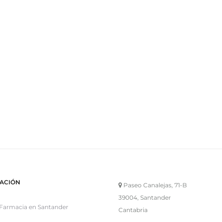
Tratamientos solares Institut Esthederm
4 JUNIO, 2018
DERMOFARMACIA
,
FARMACIA ECHEVARR
¡Comenzamos la semana! los tratamientos solares de #InstitutEsthe
con total seguridad. Piel sensible, intolerante al sol o hiperpigment
SABER MÁS
ACIÓN
Paseo Canalejas, 71-B
39004, Santander
Farmacia en Santander
Cantabria