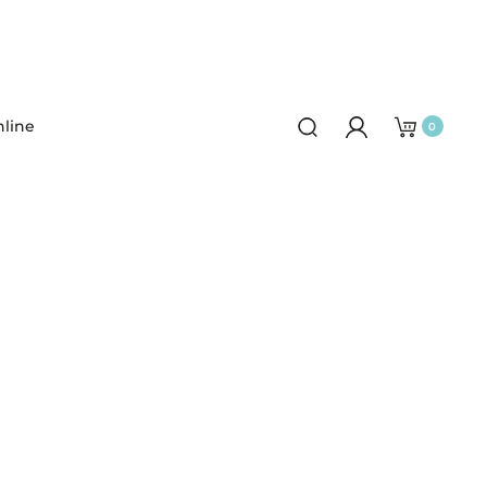
line
0