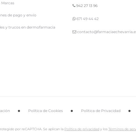
 Marcas
942 27 13 96
nes de pago y envío
671 49 44 42
es y trucos en dermofarmacia
contacto@farmaciaechevarria.e
tación
Política de Cookies
Politica de Privacidad
 protegido por reCAPTCHA. Se aplican la
Política de privacidad
y los
Términos de serv