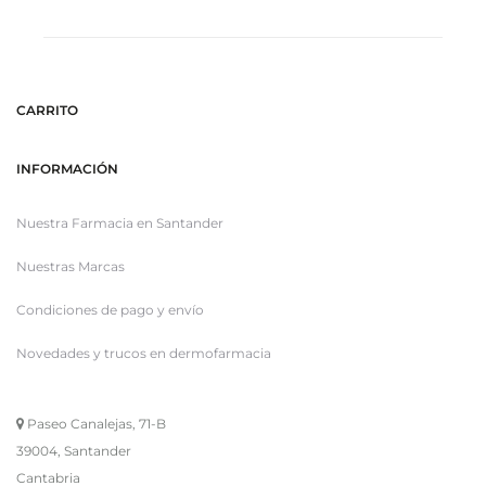
20,50€.
15,38€.
CARRITO
INFORMACIÓN
Nuestra Farmacia en Santander
Nuestras Marcas
Condiciones de pago y envío
Novedades y trucos en dermofarmacia
Paseo Canalejas, 71-B
39004, Santander
Cantabria