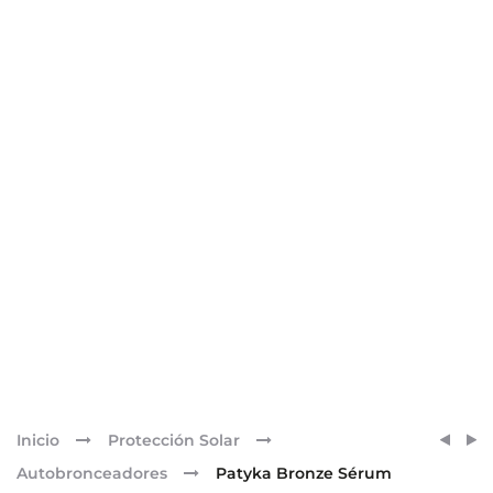
Pr
GH
SKINC
Inicio
Protección Solar
DUPL
SÉRU
nav
Autobronceadores
Patyka Bronze Sérum
SPF50
A.G.E