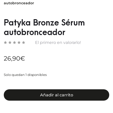
autobronceador
FOTO
INTE
MUY
ULTRA
ALTA
Patyka Bronze Sérum
SIN
COLO
autobronceador
El primero en valorarlo!
26,90
€
Solo quedan 1 disponibles
Añadir al carrito