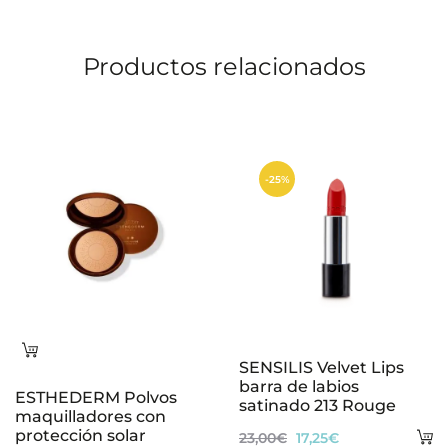
Productos relacionados
-25%
Leer
SENSILIS Velvet Lips
más
barra de labios
ESTHEDERM Polvos
satinado 213 Rouge
maquilladores con
protección solar
A
El
El
23,00
€
17,25
€