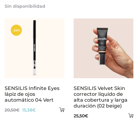
al
precio
precio
Sin disponibilidad
ca
original
actual
era:
es:
-25%
23,00€.
17,25€.
SENSILIS Infinite Eyes
SENSILIS Velvet Skin
lápiz de ojos
corrector líquido de
automático 04 Vert
alta cobertura y larga
duración (02 beige)
Añadir
El
El
20,50
€
15,38
€
A
25,50
€
al
precio
precio
al
carrito
original
actual
ca
era:
es: