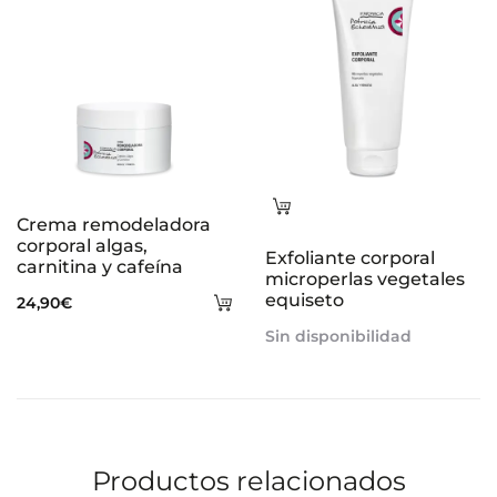
Leer
Crema remodeladora
más
corporal algas,
Exfoliante corporal
carnitina y cafeína
microperlas vegetales
Añadir
equiseto
24,90
€
al
Sin disponibilidad
carrito
Productos relacionados