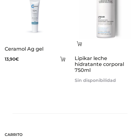
Leer
Ceramol Ag gel
más
Añadir
Lipikar leche
13,90
€
hidratante corporal
al
750ml
carrito
Sin disponibilidad
CARRITO