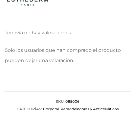
Todavía no hay valoraciones.
V
Solo los usuarios que han comprado el producto
a
pueden dejar una valoración.
l
o
r
a
SKU:
085006
CATEGORÍAS:
Corporal
,
Remodeladoras y Anticelulíticos
c
i
o