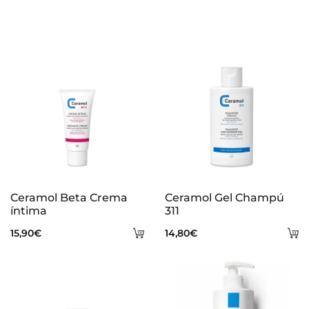
Ceramol Beta Crema
Ceramol Gel Champú
íntima
311
Añadir
A
15,90
€
14,80
€
al
al
carrito
ca