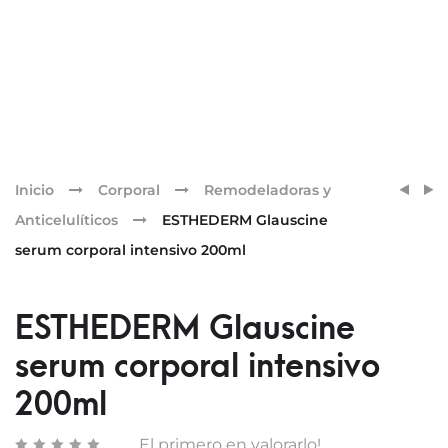
Pr
ESTH
ESTH
Inicio
Corporal
Remodeladoras y
INTEN
INTEN
nav
Anticelulíticos
ESTHEDERM Glauscine
SERU
CREM
serum corporal intensivo 200ml
AHA
HYAL
PEEL
ESTHEDERM Glauscine
serum corporal intensivo
200ml
El primero en valorarlo!