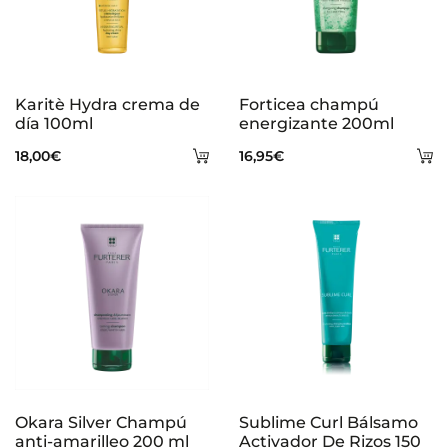
Karitè Hydra crema de
Forticea champú
día 100ml
energizante 200ml
Añadir
A
18,00
€
16,95
€
al
al
carrito
ca
Okara Silver Champú
Sublime Curl Bálsamo
anti-amarilleo 200 ml
Activador De Rizos 150