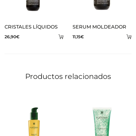
CRISTALES LÍQUIDOS
SERUM MOLDEADOR
Añadir
A
26,90
€
11,15
€
al
al
carrito
ca
Productos relacionados