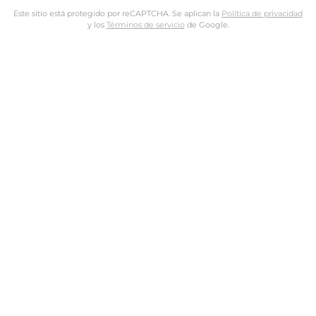
Este sitio está protegido por reCAPTCHA. Se aplican la
Política de privacidad
y los
Términos de servicio
de Google.
Nombre de usuario o dirección de email
Dirección de email
Contraseña
Tus datos personales se utilizarán para procesar tu