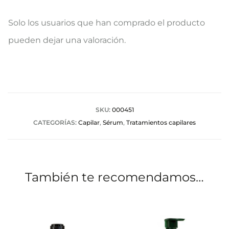
V
Solo los usuarios que han comprado el producto
a
pueden dejar una valoración.
l
o
r
a
SKU:
000451
CATEGORÍAS:
Capilar
,
Sérum
,
Tratamientos capilares
c
i
o
También te recomendamos…
n
e
s