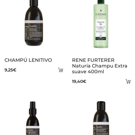
CHAMPÚ LENITIVO
RENE FURTERER
Naturia Champu Extra
Añadir
9,25
€
suave 400ml
al
A
19,40
€
carrito
al
ca