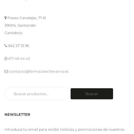
Paseo Canalejas, 71-B
39004, Santander
Cantabria
942 27 13 96
671 49 44 42
contacto@farmaciaechevarria.es
Buscar
Buscar
por:
NEWSLETTER
Introduce tu email para recibir noticias y promociones de nuestros