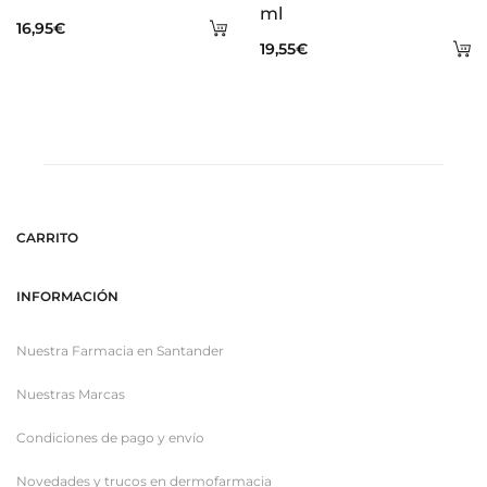
ml
Añadir
16,95
€
A
19,55
€
al
al
carrito
ca
CARRITO
INFORMACIÓN
Nuestra Farmacia en Santander
Nuestras Marcas
Condiciones de pago y envío
Novedades y trucos en dermofarmacia