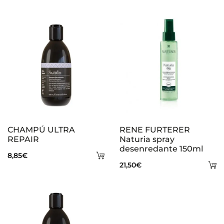
e
s
CHAMPÚ ULTRA
RENE FURTERER
REPAIR
Naturia spray
desenredante 150ml
Añadir
8,85
€
A
21,50
€
al
al
carrito
ca