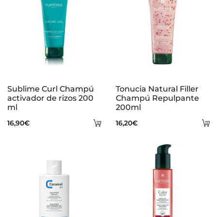
Sublime Curl Champú
Tonucia Natural Filler
activador de rizos 200
Champú Repulpante
ml
200ml
Añadir
A
16,90
€
16,20
€
al
al
carrito
ca