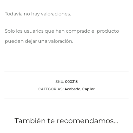
Todavía no hay valoraciones.
V
Solo los usuarios que han comprado el producto
a
pueden dejar una valoración.
l
o
r
a
SKU:
000318
CATEGORÍAS:
Acabado
,
Capilar
c
i
o
También te recomendamos…
n