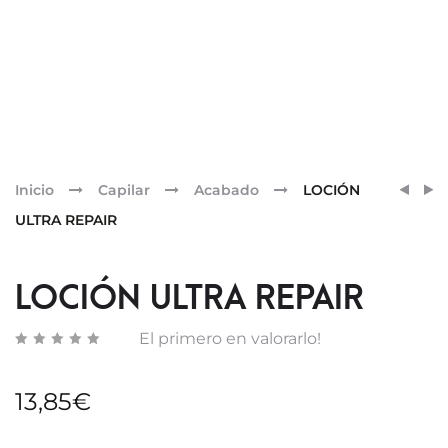
Pr
ACON
MASC
Inicio
Capilar
Acabado
LOCIÓN
ULTRA
ULTRA
nav
ULTRA REPAIR
REPAI
REPAI
LOCIÓN ULTRA REPAIR
El primero en valorarlo!
13,85
€