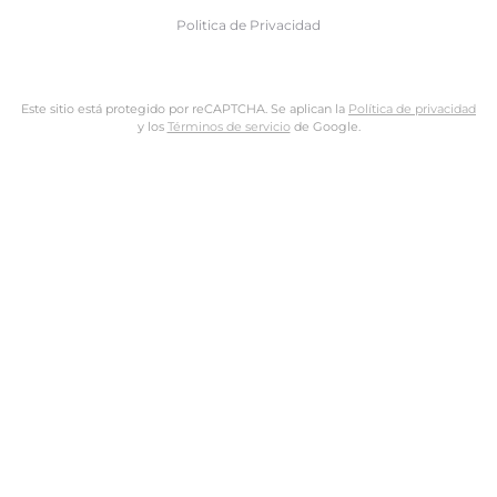
Politica de Privacidad
Este sitio está protegido por reCAPTCHA. Se aplican la
Política de privacidad
y los
Términos de servicio
de Google.
Nombre de usuario o dirección de email
Dirección de email