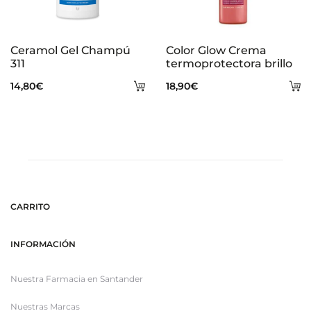
Ceramol Gel Champú
Color Glow Crema
311
termoprotectora brillo
Añadir
A
14,80
€
18,90
€
al
al
carrito
ca
CARRITO
INFORMACIÓN
Nuestra Farmacia en Santander
Nuestras Marcas