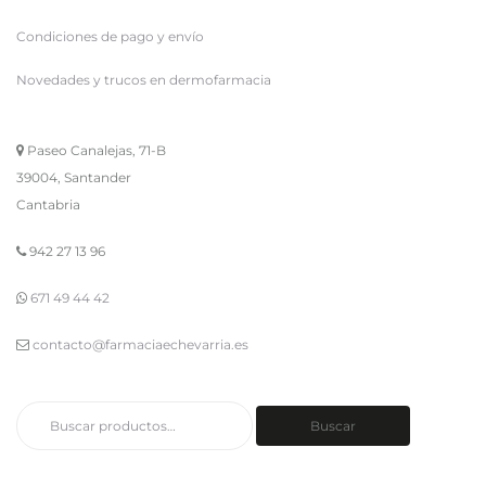
Condiciones de pago y envío
Novedades y trucos en dermofarmacia
Paseo Canalejas, 71-B
39004, Santander
Cantabria
942 27 13 96
671 49 44 42
contacto@farmaciaechevarria.es
Buscar
Buscar
por: