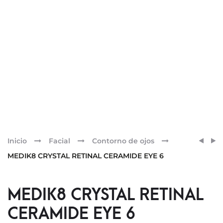
Pr
SÉRU
MEDI
Inicio
Facial
Contorno de ojos
FLAS
CRYS
nav
MEDIK8 CRYSTAL RETINAL CERAMIDE EYE 6
RETIN
CERA
EYE
MEDIK8 CRYSTAL RETINAL
10
CERAMIDE EYE 6