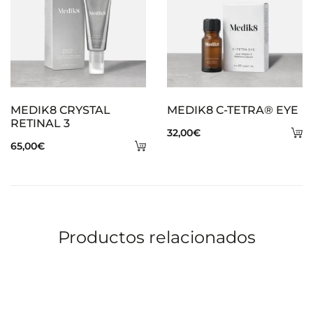
MEDIK8 CRYSTAL
MEDIK8 C-TETRA® EYE
RETINAL 3
A
32,00
€
Añadir
65,00
€
al
al
ca
carrito
Productos relacionados