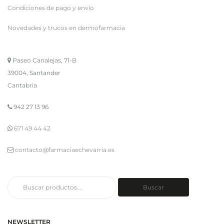
Condiciones de pago y envío
Novedades y trucos en dermofarmacia
Paseo Canalejas, 71-B
39004, Santander
Cantabria
942 27 13 96
671 49 44 42
contacto@farmaciaechevarria.es
Buscar
Buscar
por:
NEWSLETTER