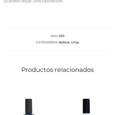
pueden dejar una valoración.
l
o
r
a
SKU:
230
CATEGORÍAS:
Belleza
,
Uñas
c
i
o
Productos relacionados
n
e
s