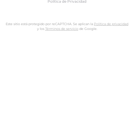
Politica de Privacidad
Este sitio está protegido por reCAPTCHA. Se aplican la
Política de privacidad
y los
Términos de servicio
de Google.
Nombre de usuario o dirección de email
Dirección de email
Contraseña