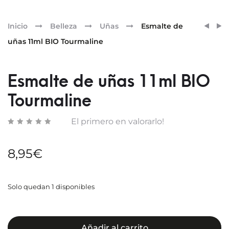
Pr
ESMA
ESMA
Inicio
Belleza
Uñas
Esmalte de
DE
DE
nav
uñas 11ml BIO Tourmaline
UÑAS
UÑAS
11ML
11ML
BIO
BIO
Esmalte de uñas 11ml BIO
SUNS
BASE
Tourmaline
COAT
El primero en valorarlo!
8,95
€
Solo quedan 1 disponibles
Añadir al carrito