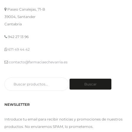
Paseo Canalejas, 71-B
39004, Santander
Cantabria
942 27 13 96
671 49 44 42
contacto@farmaciaechevarria.es
Buscar
Buscar
por:
NEWSLETTER
Introduce tu email para recibir noticias y promociones de nuestros
productos. No enviaremos SPAM, lo prometemos.