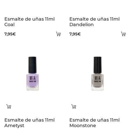
Esmalte de uñas 11ml
Esmalte de uñas 11ml
Coal
Dandelion
Añadir
A
7,95
€
7,95
€
al
al
carrito
ca
Leer
Leer
más
más
Esmalte de uñas 11ml
Esmalte de uñas 11ml
Ametyst
Moonstone