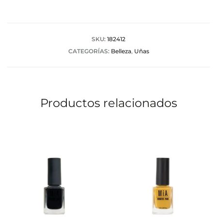
o
r
a
SKU:
182412
CATEGORÍAS:
Belleza
,
Uñas
c
i
o
Productos relacionados
n
e
s