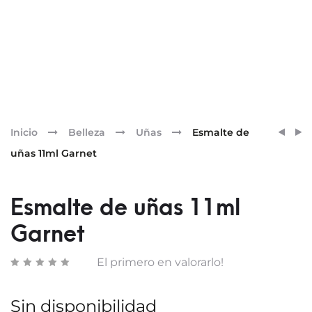
Pr
ESMA
ESMA
Inicio
Belleza
Uñas
Esmalte de
DE
DE
nav
uñas 11ml Garnet
UÑAS
UÑAS
11ML
11ML
ELECT
MAGN
Esmalte de uñas 11ml
BLUE
PINK
Garnet
El primero en valorarlo!
Sin disponibilidad